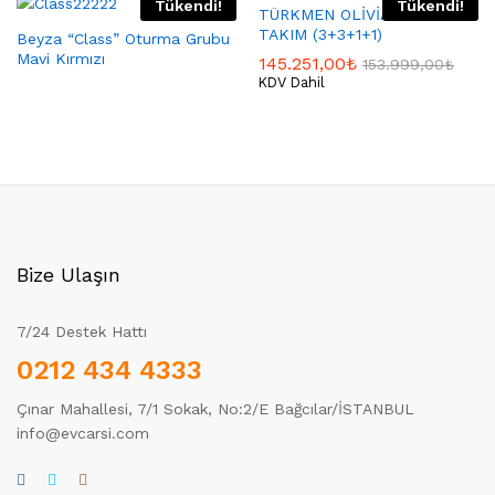
Tükendi!
Tükendi!
TÜRKMEN OLİVİA MAKSİ
TAKIM (3+3+1+1)
Beyza “Class” Oturma Grubu
Mavi Kırmızı
145.251,00
₺
153.999,00
₺
KDV Dahil
Bize Ulaşın
7/24 Destek Hattı
0212 434 4333
Çınar Mahallesi, 7/1 Sokak, No:2/E Bağcılar/İSTANBUL
info@evcarsi.com