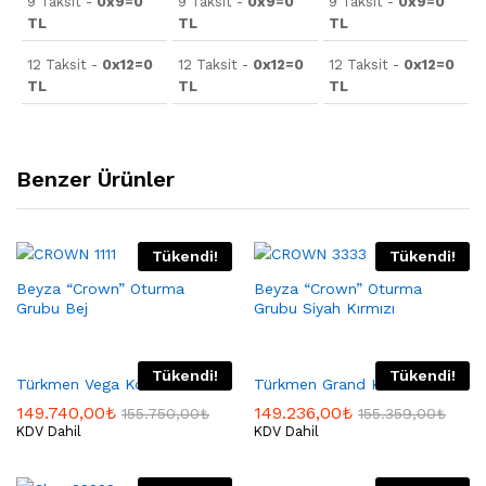
9 Taksit -
0x9=0
9 Taksit -
0x9=0
9 Taksit -
0x9=0
TL
TL
TL
12 Taksit -
0x12=0
12 Taksit -
0x12=0
12 Taksit -
0x12=0
TL
TL
TL
Benzer Ürünler
Tükendi!
Tükendi!
Beyza “Crown” Oturma
Beyza “Crown” Oturma
Grubu Bej
Grubu Siyah Kırmızı
Tükendi!
Tükendi!
Türkmen Vega Koltuk Takımı
Türkmen Grand Koltuk Takımı
149.740,00
₺
149.236,00
₺
155.750,00
₺
155.359,00
₺
KDV Dahil
KDV Dahil