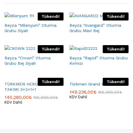
Tükendi!
Tükendi!
Beyza “Milenyum” Oturma
Beyza “Avangard” Oturma
Grubu Siyah
Grubu Mavi Bej
Tükendi!
Tükendi!
Beyza “Crown” Oturma
Beyza “Rapid” Oturma Grubu
Grubu Bej Siyah
Kırmızı
Tükendi!
Tükendi!
TÜRKMEN HEROS MAKSİ
Türkmen Grand Koltuk Takımı
TAKIMI 3+3+1+1
149.236,00
₺
155.359,00
₺
145.280,00
₺
KDV Dahil
155.999,00
₺
KDV Dahil