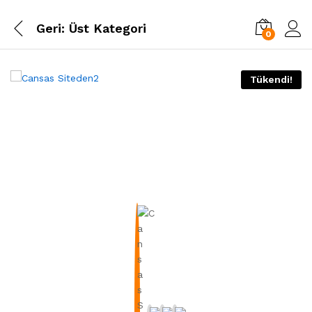
Geri:
Üst Kategori
0
Tükendi!