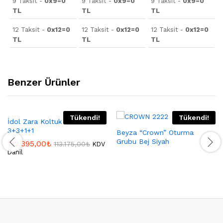
9 Taksit -
0x9=0
9 Taksit -
0x9=0
9 Taksit -
0x9=0
TL
TL
TL
12 Taksit -
0x12=0
12 Taksit -
0x12=0
12 Taksit -
0x12=0
TL
TL
TL
Benzer Ürünler
Tükendi!
Tükendi!
İdol Zara Koltuk Takımı
3+3+1+1
Beyza “Crown” Oturma
Grubu Bej Siyah
112.395,00
₺
113.175,00
₺
KDV
Dahil