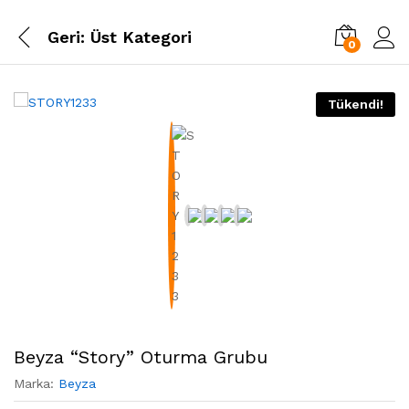
Geri:
Üst Kategori
0
Tükendi!
Beyza “Story” Oturma Grubu
Marka:
Beyza