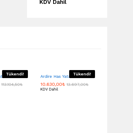
KDV Dahil
Tükendi!
Tükendi!
atak Odası
Ardire Has Yatak Odası
10.630,00
₺
113.104,50
₺
13.697,00
₺
KDV Dahil