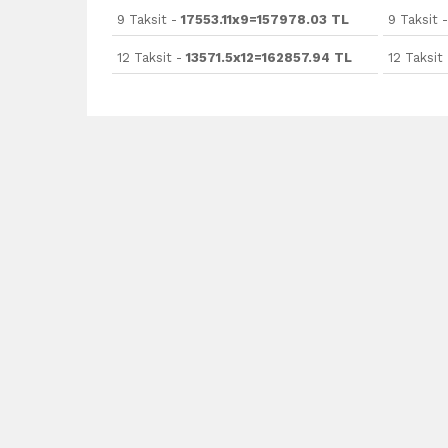
9 Taksit -
17553.11x9=157978.03 TL
9 Taksit 
12 Taksit -
13571.5x12=162857.94 TL
12 Taksit