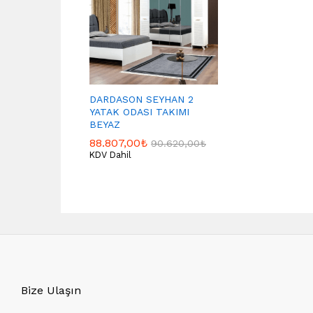
DARDASON SEYHAN 2
YATAK ODASI TAKIMI
BEYAZ
88.807,00
₺
90.620,00
₺
KDV Dahil
Bize Ulaşın