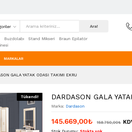
Ara!
oriler
Buzdolabı
Stand Mikseri
Braun Epilatör
nesi
MARKALAR
SON GALA YATAK ODASI TAKIMI EKRU
DARDASON GALA YATAK
Tükendi!
Marka:
Dardason
145.669,00
₺
KDV
158.750,00
₺
Stok Durumu:
Stokta yok