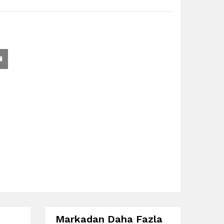
Markadan Daha Fazla