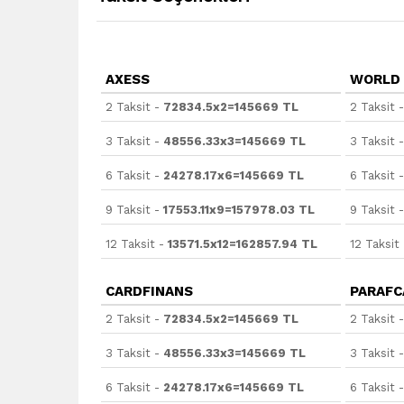
AXESS
WORLD
2 Taksit -
72834.5x2=145669 TL
2 Taksit 
3 Taksit -
48556.33x3=145669 TL
3 Taksit 
6 Taksit -
24278.17x6=145669 TL
6 Taksit 
9 Taksit -
17553.11x9=157978.03 TL
9 Taksit 
12 Taksit -
13571.5x12=162857.94 TL
12 Taksit
CARDFINANS
PARAFC
2 Taksit -
72834.5x2=145669 TL
2 Taksit 
3 Taksit -
48556.33x3=145669 TL
3 Taksit 
6 Taksit -
24278.17x6=145669 TL
6 Taksit 