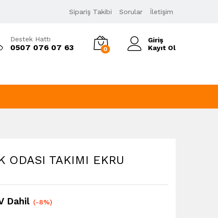
145.669,00
₺
Sipariş Takibi
Sorular
İletişim
158.750,00
₺
KDV Dahil
Destek Hattı
Giriş
0507 076 07 63
Kayıt Ol
0
 ODASI TAKIMI EKRU
 Dahil
(-8%)