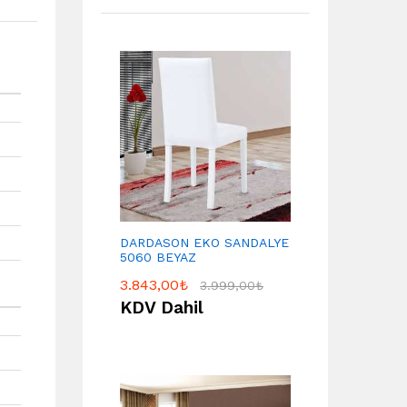
DARDASON EKO SANDALYE
5060 BEYAZ
3.843,00
₺
3.999,00
₺
KDV Dahil