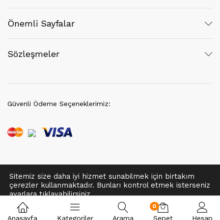
Önemli Sayfalar
Sözleşmeler
Güvenli Ödeme Seçeneklerimiz:
Sitemiz size daha iyi hizmet sunabilmek için birtakım
© 2021 EvÇarşı | Her hakkı saklıdır.
çerezler kullanmaktadır. Bunları kontrol etmek isterseniz
Tek Tıkla Ödeme Kolaylığı
ayarlar
a tıklayabilirsiniz.
7/24 Canlı Destek
0
Onayla
Anasayfa
Kategoriler
Arama
Sepet
Hesap