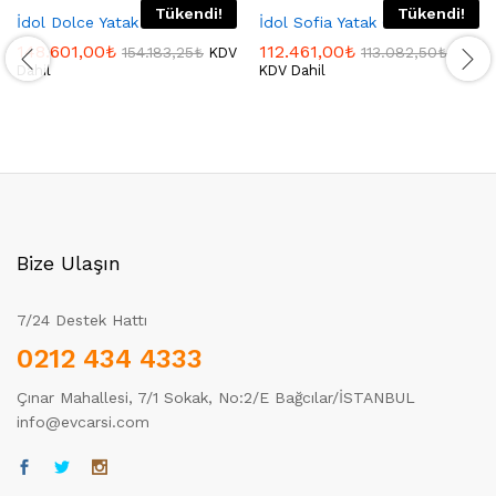
Tükendi!
Tükendi!
İdol Dolce Yatak Odası
İdol Sofia Yatak Odası
148.601,00
₺
112.461,00
₺
154.183,25
₺
113.082,50
₺
KDV
Dahil
KDV Dahil
Bize Ulaşın
7/24 Destek Hattı
0212 434 4333
Çınar Mahallesi, 7/1 Sokak, No:2/E Bağcılar/İSTANBUL
info@evcarsi.com