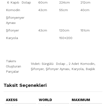
6 Kapılı Dolap
60cm
224cm
212cm
Komodin
43cm
55cm
40cm
Şifonyenyer
Aynası
Şifonyer
43cm
120cm
151cm
Karyola
150×200
Takımı
1Adet: Sürgülü Dolap , 2 Adet Komodin,
Oluşturan
Şifonyer, Şifonyer Aynası, Karyola, Başlık
Parçalar
Taksit Seçenekleri
AXESS
WORLD
MAXIMUM