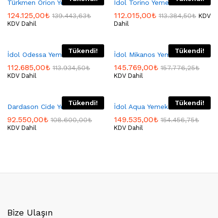
Türkmen Orion Yemek Odası
İdol Torino Yemek Odası
124.125,00
₺
112.015,00
₺
139.443,63
₺
113.384,50
₺
KDV
KDV Dahil
Dahil
Tükendi!
Tükendi!
İdol Odessa Yemek Odası
İdol Mikanos Yemek Odası
112.685,00
₺
145.769,00
₺
113.934,50
₺
157.776,25
₺
KDV Dahil
KDV Dahil
Tükendi!
Tükendi!
Dardason Cide Yemek Odası
İdol Aqua Yemek Odası
92.550,00
₺
149.535,00
₺
108.600,00
₺
154.456,75
₺
KDV Dahil
KDV Dahil
Bize Ulaşın