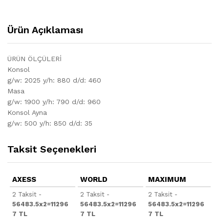
Ürün Açıklaması
ÜRÜN ÖLÇÜLERİ
Konsol
g/w: 2025 y/h: 880 d/d: 460
Masa
g/w: 1900 y/h: 790 d/d: 960
Konsol Ayna
g/w: 500 y/h: 850 d/d: 35
Taksit Seçenekleri
AXESS
WORLD
MAXIMUM
2 Taksit -
2 Taksit -
2 Taksit -
56483.5x2=11296
56483.5x2=11296
56483.5x2=11296
7 TL
7 TL
7 TL