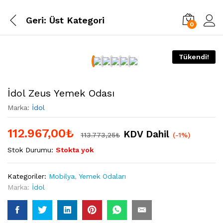
Geri:
Üst Kategori
0
Tükendi!
İdol Zeus Yemek Odası
Marka:
İdol
112.967,00
₺
KDV Dahil
113.773,25
₺
(-1%)
Stok Durumu:
Stokta yok
Kategoriler:
Mobilya
,
Yemek Odaları
Marka:
İdol