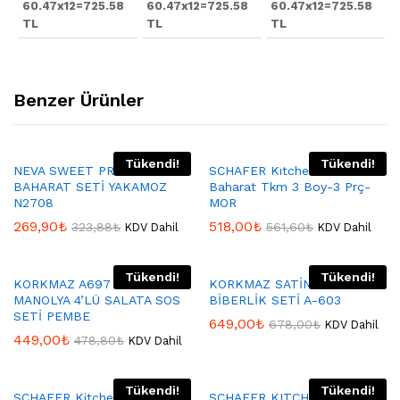
60.47x12=725.58
60.47x12=725.58
60.47x12=725.58
TL
TL
TL
Benzer Ürünler
Tükendi!
Tükendi!
NEVA SWEET PREMİUM 6’LI
SCHAFER Kıtchenhouse
BAHARAT SETİ YAKAMOZ
Baharat Tkm 3 Boy-3 Prç-
N2708
MOR
269,90
₺
518,00
₺
323,88
₺
561,60
₺
KDV Dahil
KDV Dahil
Tükendi!
Tükendi!
KORKMAZ A697 STORA
KORKMAZ SATİNA TUZLUK
MANOLYA 4’LÜ SALATA SOS
BİBERLİK SETİ A-603
SETİ PEMBE
649,00
₺
678,00
₺
KDV Dahil
449,00
₺
478,80
₺
KDV Dahil
Tükendi!
Tükendi!
SCHAFER Kitchen House 5
SCHAFER KITCHENHOUSE