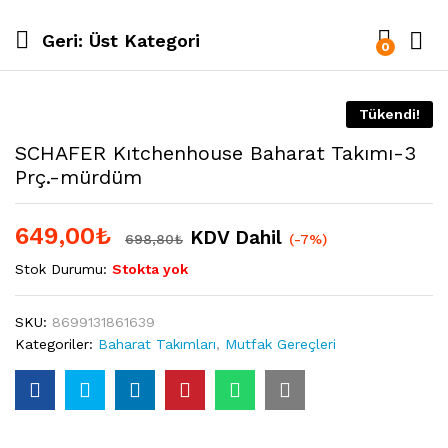
Geri:
Üst Kategori
0
Tükendi!
SCHAFER Kıtchenhouse Baharat Takımı-3
Prç.-mürdüm
649,00
₺
KDV Dahil
698,80
₺
(-7%)
Stok Durumu:
Stokta yok
SKU:
8699131861639
Kategoriler:
Baharat Takımları
,
Mutfak Gereçleri