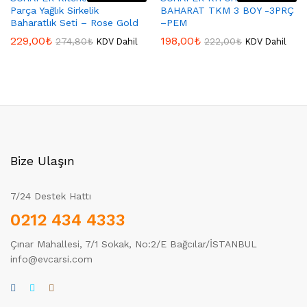
Parça Yağlık Sirkelik
BAHARAT TKM 3 BOY -3PRÇ
Baharatlık Seti – Rose Gold
–PEM
229,00
₺
198,00
₺
274,80
₺
222,00
₺
KDV Dahil
KDV Dahil
Bize Ulaşın
7/24 Destek Hattı
0212 434 4333
Çınar Mahallesi, 7/1 Sokak, No:2/E Bağcılar/İSTANBUL
info@evcarsi.com