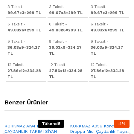
3 Taksit -
3 Taksit -
3 Taksit -
99.67x3=299 TL
99.67x3=299 TL
99.67x3=299 TL
6 Taksit -
6 Taksit -
6 Taksit -
49.83x6=299 TL
49.83x6=299 TL
49.83x6=299 TL
9 Taksit -
9 Taksit -
9 Taksit -
36.03x9=324.27
36.03x9=324.27
36.03x9=324.27
TL
TL
TL
12 Taksit -
12 Taksit -
12 Taksit -
27.86x12=334.28
27.86x12=334.28
27.86x12=334.28
TL
TL
TL
Benzer Ürünler
Tükendi!
-
1
%
KORKMAZ A194 RETRO
KORKMAZ A056 Korkmaz
ÇAYDANLIK TAKIMI SİYAH
Droppa Midi Çaydanlık Takımı