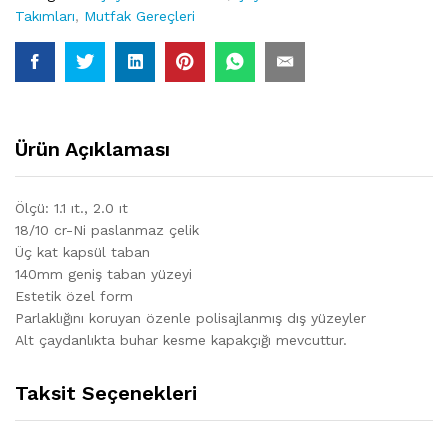
Takımları
,
Mutfak Gereçleri
Ürün Açıklaması
Ölçü: 1.1 ıt., 2.0 ıt
18/10 cr-Ni paslanmaz çelik
Üç kat kapsül taban
140mm geniş taban yüzeyi
Estetik özel form
Parlaklığını koruyan özenle polisajlanmış dış yüzeyler
Alt çaydanlıkta buhar kesme kapakçığı mevcuttur.
Taksit Seçenekleri