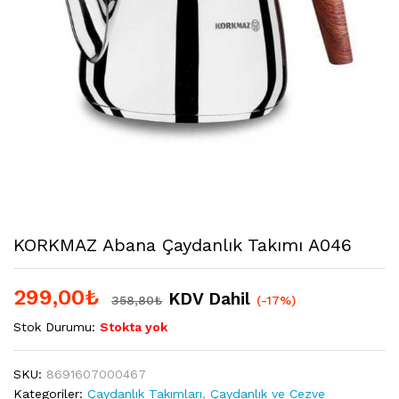
KORKMAZ Abana Çaydanlık Takımı A046
299,00
₺
KDV Dahil
358,80
₺
(-17%)
Stok Durumu:
Stokta yok
SKU:
8691607000467
Kategoriler:
Çaydanlık Takımları
,
Çaydanlık ve Cezve