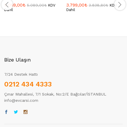
5.069,00
₺
3.799,00
₺
5.089,00
₺
3.838,80
₺
KDV
KDV
Dahil
Dahil
Bize Ulaşın
7/24 Destek Hattı
0212 434 4333
Çınar Mahallesi, 7/1 Sokak, No:2/E Bağcılar/İSTANBUL
info@evcarsi.com