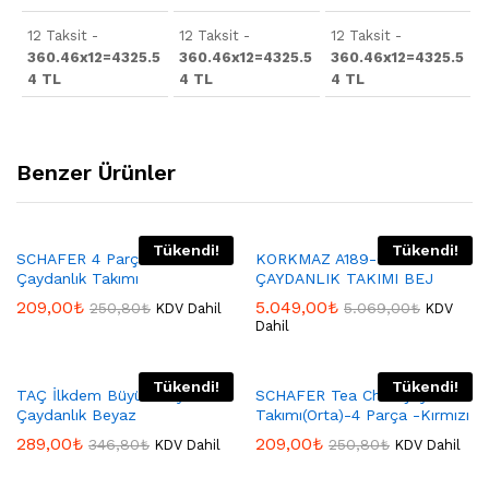
12 Taksit -
12 Taksit -
12 Taksit -
360.46x12=4325.5
360.46x12=4325.5
360.46x12=4325.5
4 TL
4 TL
4 TL
Benzer Ürünler
Tükendi!
Tükendi!
SCHAFER 4 Parça Soft
KORKMAZ A189-02 RİVA
Çaydanlık Takımı
ÇAYDANLIK TAKIMI BEJ
209,00
₺
5.049,00
₺
250,80
₺
5.069,00
₺
KDV Dahil
KDV
Dahil
Tükendi!
Tükendi!
TAÇ İlkdem Büyük Boy
SCHAFER Tea Chef Çaydanlık
Çaydanlık Beyaz
Takımı(Orta)-4 Parça -Kırmızı
289,00
₺
209,00
₺
346,80
₺
250,80
₺
KDV Dahil
KDV Dahil