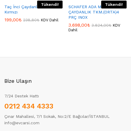
Tükendi!
Tükendi!
Taç İnci Çaydanlık Orta
SCHAFER ADA METAL
Kırmızı
ÇAYDANLIK TKM.(ORTA)4
PRÇ INOX
199,00
₺
238,80
₺
KDV Dahil
3.698,00
₺
3.824,00
₺
KDV
Dahil
Bize Ulaşın
7/24 Destek Hattı
0212 434 4333
Çınar Mahallesi, 7/1 Sokak, No:2/E Bağcılar/İSTANBUL
info@evcarsi.com