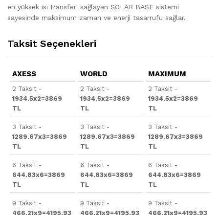
en yüksek ısı transferi sağlayan SOLAR BASE sistemi
sayesinde maksimum zaman ve enerji tasarrufu sağlar.
Taksit Seçenekleri
AXESS
WORLD
MAXIMUM
2 Taksit -
2 Taksit -
2 Taksit -
1934.5x2=3869
1934.5x2=3869
1934.5x2=3869
TL
TL
TL
3 Taksit -
3 Taksit -
3 Taksit -
1289.67x3=3869
1289.67x3=3869
1289.67x3=3869
TL
TL
TL
6 Taksit -
6 Taksit -
6 Taksit -
644.83x6=3869
644.83x6=3869
644.83x6=3869
TL
TL
TL
9 Taksit -
9 Taksit -
9 Taksit -
466.21x9=4195.93
466.21x9=4195.93
466.21x9=4195.93