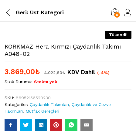
Geri:
Üst Kategori
0
Tükendi!
KORKMAZ Hera Kırmızı Çaydanlık Takımı
A048-02
3.869,00
₺
KDV Dahil
4.022,80
₺
(-4%)
Stok Durumu:
Stokta yok
SKU:
86952156520230
Kategoriler:
Çaydanlık Takımları
,
Çaydanlık ve Cezve
Takımları
,
Mutfak Gereçleri