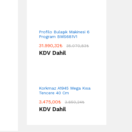
Profilo Bulaşık Makinesi 6
Program BMS681V1
31.990,32
₺
35.070,83
₺
KDV Dahil
Korkmaz A1945 Mega Kısa
Tencere 40 Cm
3.475,00
₺
3.850,24
₺
KDV Dahil