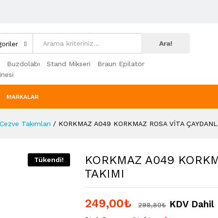
Ara!
oriler
Buzdolabı
Stand Mikseri
Braun Epilatör
nesi
MARKALAR
 Cezve Takımları
/
KORKMAZ A049 KORKMAZ ROSA VİTA ÇAYDANLI
KORKMAZ A049 KORKM
Tükendi!
TAKIMI
249,00
₺
KDV Dahil
298,80
₺