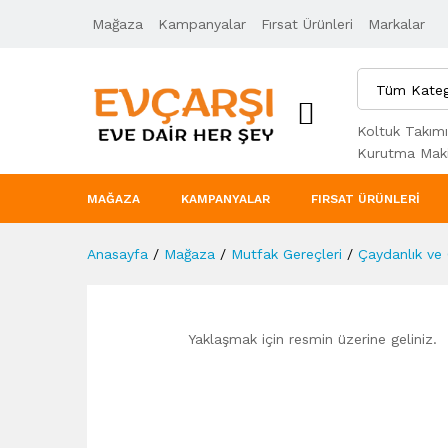
Mağaza
Ürün Açıklaması
Kampanyalar
Taksit Seçenekleri
Fırsat Ürünleri
Markalar
Tüm Kateg
Koltuk Takımı
Kurutma Maki
MAĞAZA
KAMPANYALAR
FIRSAT ÜRÜNLERI
Anasayfa
/
Mağaza
/
Mutfak Gereçleri
/
Çaydanlık ve
Yaklaşmak için resmin üzerine geliniz.