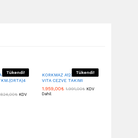
Tükendi!
Tükendi!
A METAL
KORKMAZ A1237 ROSA
TKM.(ORTA)4
VITA CEZVE TAKIMI
1.959,00
₺
1.991,00
₺
KDV
Dahil
.824,00
₺
KDV