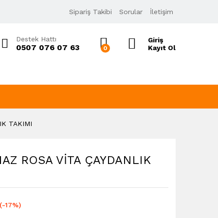
249,00
₺
Sipariş Takibi
Sorular
İletişim
298,80
₺
KDV Dahil
Destek Hattı
Giriş
0507 076 07 63
Kayıt Ol
0
K TAKIMI
AZ ROSA VİTA ÇAYDANLIK
(-17%)