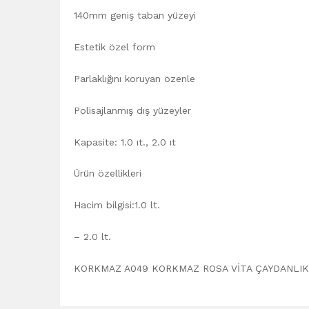
140mm geniş taban yüzeyi
Estetik özel form
Parlaklığını koruyan özenle
Polisajlanmış dış yüzeyler
Kapasite: 1.0 ıt., 2.0 ıt
Ürün özellikleri
Hacim bilgisi:1.0 lt.
– 2.0 lt.
KORKMAZ A049 KORKMAZ ROSA VİTA ÇAYDANLIK