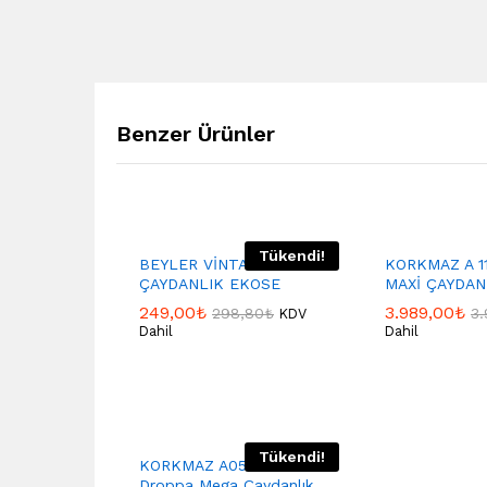
Benzer Ürünler
Tükendi!
BEYLER VİNTAGE
KORKMAZ A 1
ÇAYDANLIK EKOSE
MAXİ ÇAYDAN
249,00
₺
3.989,00
₺
298,80
₺
3
KDV
Dahil
Dahil
Tükendi!
KORKMAZ A058 Korkmaz
Droppa Mega Çaydanlık