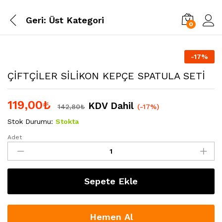
Geri:
Üst Kategori
0
-
17
%
ÇİFTÇİLER SİLİKON KEPÇE SPATULA SETİ
119,00
₺
KDV Dahil
142,80
₺
(-17%)
Stok Durumu:
Stokta
Adet
ÇİFTÇİLER
SİLİKON
KEPÇE
SPATULA
Sepete Ekle
SETİ
quantity
Hemen Al