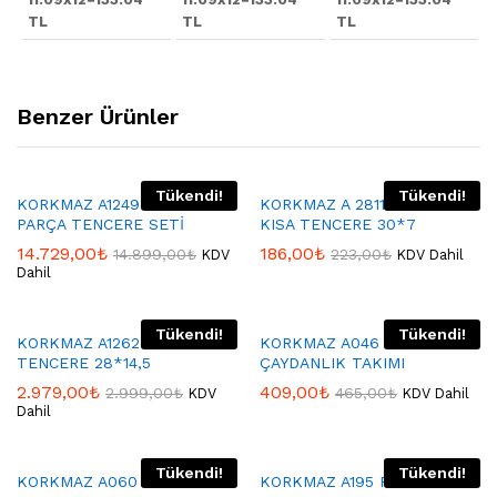
TL
TL
TL
Benzer Ürünler
Tükendi!
Tükendi!
KORKMAZ A1249 MONTANA 7
KORKMAZ A 2811 MİA GRANİT
PARÇA TENCERE SETİ
KISA TENCERE 30*7
14.729,00
₺
186,00
₺
14.899,00
₺
223,00
₺
KDV
KDV Dahil
Dahil
Tükendi!
Tükendi!
KORKMAZ A1262 GRANİTA
KORKMAZ A046 ABANA
TENCERE 28*14,5
ÇAYDANLIK TAKIMI
2.979,00
₺
409,00
₺
2.999,00
₺
465,00
₺
KDV
KDV Dahil
Dahil
Tükendi!
Tükendi!
KORKMAZ A060 GUSTO
KORKMAZ A195 RETRO