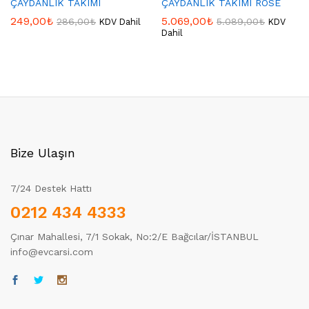
ÇAYDANLIK TAKIMI
ÇAYDANLIK TAKIMI ROSE
249,00
₺
5.069,00
₺
286,00
₺
5.089,00
₺
KDV Dahil
KDV
Dahil
Bize Ulaşın
7/24 Destek Hattı
0212 434 4333
Çınar Mahallesi, 7/1 Sokak, No:2/E Bağcılar/İSTANBUL
info@evcarsi.com