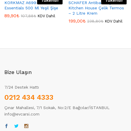
Tükendi!
Tükendi!
KORKMAZ A699-02 Korkmaz
SCHAFER Antibakteriyel
Essentials 500 Ml Yeşil Şişe
Kitchen House Çelik Termos
– 2 Litre Krem
89,90
₺
107,88
₺
KDV Dahil
199,00
₺
238,80
₺
KDV Dahil
Bize Ulaşın
7/24 Destek Hattı
0212 434 4333
Çınar Mahallesi, 7/1 Sokak, No:2/E Bağcılar/İSTANBUL
info@evcarsi.com