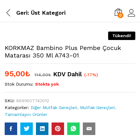
Geri:
Üst Kategori
0
Tükendi!
KORKMAZ Bambino Plus Pembe Çocuk
Matarası 350 Ml A743-01
95,00
₺
KDV Dahil
114,00
₺
(-17%)
Stok Durumu:
Stokta yok
SKU:
8691607743012
Kategoriler:
Diğer Mutfak Gereçleri
,
Mutfak Gereçleri
,
Tamamlayıcı Ürünler