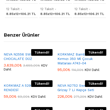
12 Taksit -
12 Taksit -
12 Taksit -
8.85x12=106.21 TL
8.85x12=106.21 TL
8.85x12=106.21 TL
Benzer Ürünler
Tükendi!
Tükendi!
NEVA N2556 SWEET ROSE
KORKMAZ Bambino Plus
CHOCALATE DÜZ
Kırmızı 350 Ml Çocuk
Matarası A743-04
3.639,00
₺
3.659,00
₺
KDV
95,00
₺
Dahil
114,00
₺
KDV Dahil
Tükendi!
Tükendi!
KORKMAZ A 529 PEYNİR
NEVA N2752 Sweet Premıum
RENDESİ
Grizay 7 Li Kepçe Seti
59,00
₺
226,00
₺
69,00
₺
271,20
₺
KDV Dahil
KDV Dahil