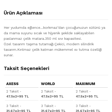
Ürün Açıklaması
Her yudumda eğlence…korkmaz’dan çocuğunuzun sütünü ya
da mama suyunu sıcak ve hijyenik şekilde saklayabilen
paslanmaz çelik matara.350 ml sıvı kapasitesi.
Özel tasarım taşıma tutamağı.Çekici, modern silindirik
tasarım.Kırılmaz çelik katman mükemmel ısı tutma özelliği
sunar.
Taksit Seçenekleri
AXESS
WORLD
MAXIMUM
2 Taksit -
2 Taksit -
2 Taksit -
47.5x2=95 TL
47.5x2=95 TL
47.5x2=95 TL
3 Taksit -
3 Taksit -
3 Taksit -
31.67x3=95 TL
31.67x3=95 TL
31.67x3=95 TL