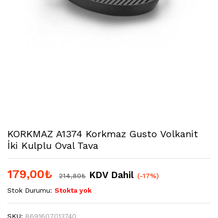
KORKMAZ A1374 Korkmaz Gusto Volkanit
İki Kulplu Oval Tava
179,00
₺
KDV Dahil
214,80
₺
(-17%)
Stok Durumu:
Stokta yok
SKU:
8691607013740