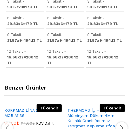
3 Taksit -
3 Taksit -
3 Taksit -
59.67x3=179 TL
59.67x3=179 TL
59.67x3=179 TL
6 Taksit -
6 Taksit -
6 Taksit -
29.83x6=179 TL
29.83x6=179 TL
29.83x6=179 TL
9 Taksit -
9 Taksit -
9 Taksit -
21.57x9=194.13 TL
21.57x9=194.13 TL
21.57x9=194.13 TL
12 Taksit -
12 Taksit -
12 Taksit -
16.68x12=200.12
16.68x12=200.12
16.68x12=200.12
TL
TL
TL
Benzer Ürünler
Tükendi!
Tükendi!
KORKMAZ LİNA 24X4,7 TAVA
THERMOAD İç – Dış Granit
MOR A1136
Alüminyum Döküm 4Mm
Kalınlık Granit Yanmaz
95,00
₺
114,00
₺
KDV Dahil
Yapışmaz Kaplama Pfoa