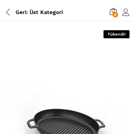
Geri:
Üst Kategori
0
Tükendi!