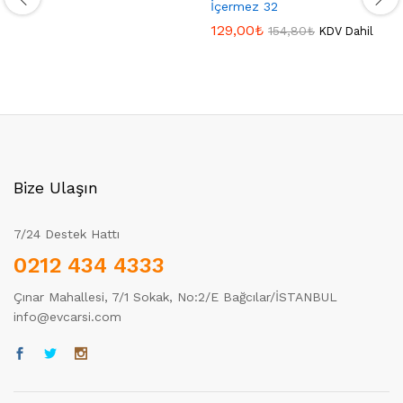
İçermez 32
129,00
₺
154,80
₺
KDV Dahil
Bize Ulaşın
7/24 Destek Hattı
0212 434 4333
Çınar Mahallesi, 7/1 Sokak, No:2/E Bağcılar/İSTANBUL
info@evcarsi.com