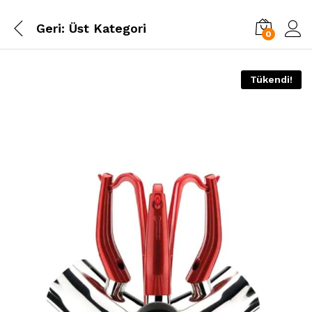
Geri:
Üst Kategori
0
Tükendi!