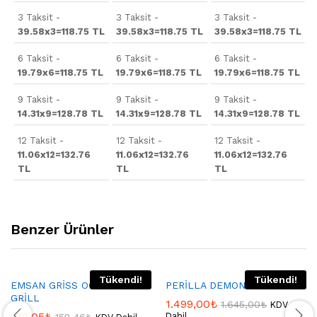
3 Taksit -
3 Taksit -
3 Taksit -
39.58x3=118.75 TL
39.58x3=118.75 TL
39.58x3=118.75 TL
6 Taksit -
6 Taksit -
6 Taksit -
19.79x6=118.75 TL
19.79x6=118.75 TL
19.79x6=118.75 TL
9 Taksit -
9 Taksit -
9 Taksit -
14.31x9=128.78 TL
14.31x9=128.78 TL
14.31x9=128.78 TL
12 Taksit -
12 Taksit -
12 Taksit -
11.06x12=132.76
11.06x12=132.76
11.06x12=132.76
TL
TL
TL
Benzer Ürünler
Tükendi!
Tükendi!
EMSAN GRİSS OCAK ÜSTÜ
PERİLLA DEMONTE ASKILIK
GRİLL
1.499,00
₺
1.645,00
₺
KDV
132,05
₺
Dahil