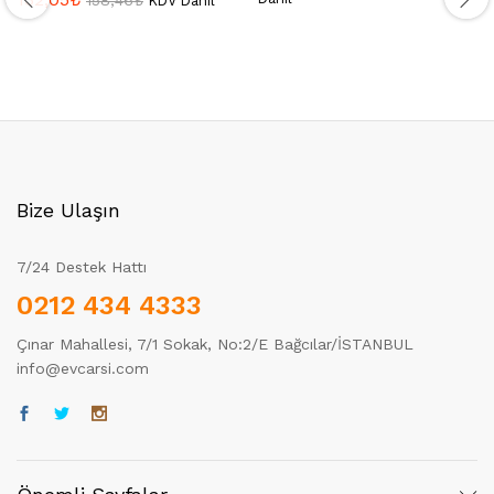
158,46
₺
KDV Dahil
Bize Ulaşın
7/24 Destek Hattı
0212 434 4333
Çınar Mahallesi, 7/1 Sokak, No:2/E Bağcılar/İSTANBUL
info@evcarsi.com