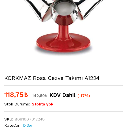
KORKMAZ Rosa Cezve Takımı A1224
118,75
₺
KDV Dahil
142,50
₺
(-17%)
Stok Durumu:
Stokta yok
SKU:
8691607012248
Kategori:
Diğer