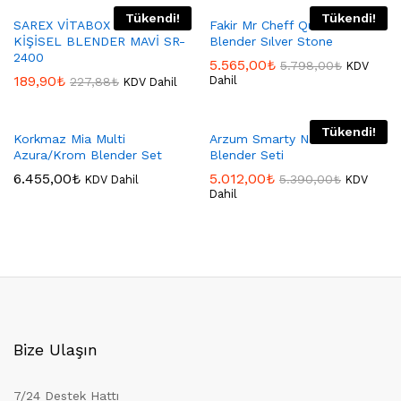
Tükendi!
Tükendi!
SAREX VİTABOX SMOOTHİE
Fakir Mr Cheff Quadro
KİŞİSEL BLENDER MAVİ SR-
Blender Sılver Stone
2400
5.565,00
₺
5.798,00
₺
KDV
189,90
₺
Dahil
227,88
₺
KDV Dahil
Tükendi!
Korkmaz Mia Multi
Arzum Smarty Neo El
Azura/Krom Blender Set
Blender Seti
6.455,00
₺
5.012,00
₺
5.390,00
₺
KDV Dahil
KDV
Dahil
Bize Ulaşın
7/24 Destek Hattı