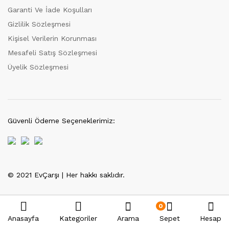
Garanti Ve İade Koşulları
Gizlilik Sözleşmesi
Kişisel Verilerin Korunması
Mesafeli Satış Sözleşmesi
Üyelik Sözleşmesi
Güvenli Ödeme Seçeneklerimiz:
© 2021 EvÇarşı | Her hakkı saklıdır.
Tek Tıkla Ödeme Kolaylığı
7/24 Canlı Destek
0
Anasayfa
Kategoriler
Arama
Sepet
Hesap
%100 Sorunsuz Alışveriş