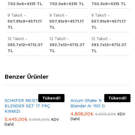
702.5x6=4215 TL
702.5x6=4215 TL
702.5x6=4215 TL
9 Taksit -
9 Taksit -
9 Taksit -
507.91x9=4571.17
507.91x9=4571.17
507.91x9=4571.17
TL
TL
TL
12 Taksit -
12 Taksit -
12 Taksit -
392.7x12=4712.37
392.7x12=4712.37
392.7x12=4712.37
TL
TL
TL
Benzer Ürünler
Tükendi!
Tükendi!
SCHAFER MEISTER MULTI
Arzum Shake N Take Joy
BLENDER SET 17 PRÇ
Blender Ar 1101 O
KIRMIZI
4.808,00
₺
4.909,60
₺
KDV
5.445,00
₺
Dahil
5.694,00
₺
KDV
Dahil