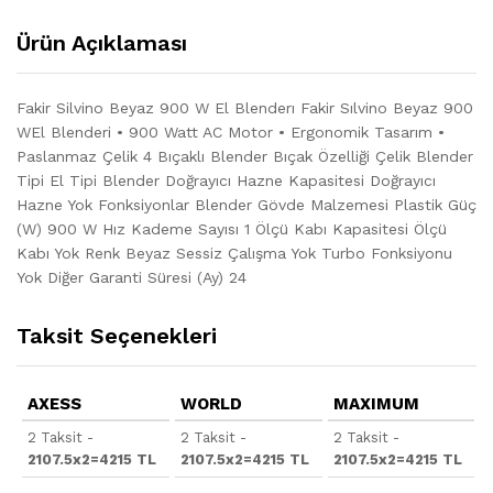
Ürün Açıklaması
Fakir Silvino Beyaz 900 W El Blenderı Fakir Sılvino Beyaz 900
WEl Blenderi • 900 Watt AC Motor • Ergonomik Tasarım •
Paslanmaz Çelik 4 Bıçaklı Blender Bıçak Özelliği Çelik Blender
Tipi El Tipi Blender Doğrayıcı Hazne Kapasitesi Doğrayıcı
Hazne Yok Fonksiyonlar Blender Gövde Malzemesi Plastik Güç
(W) 900 W Hız Kademe Sayısı 1 Ölçü Kabı Kapasitesi Ölçü
Kabı Yok Renk Beyaz Sessiz Çalışma Yok Turbo Fonksiyonu
Yok Diğer Garanti Süresi (Ay) 24
Taksit Seçenekleri
AXESS
WORLD
MAXIMUM
2 Taksit -
2 Taksit -
2 Taksit -
2107.5x2=4215 TL
2107.5x2=4215 TL
2107.5x2=4215 TL