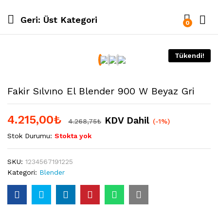
Geri:
Üst Kategori
0
Tükendi!
Fakir Sılvıno El Blender 900 W Beyaz Gri
4.215,00
₺
KDV Dahil
4.268,75
₺
(-1%)
Stok Durumu:
Stokta yok
SKU:
1234567191225
Kategori:
Blender