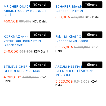
Tükendi!
Tükendi!
MR.CHEF QUADRO ROUGE
SCHAFER Blendy Sürahi
KIRMIZI 1000 W BLENDER
Blender – Kırmızı
SETİ
399,00
₺
478,80
₺
KDV Dahil
459,50
₺
551,40
₺
KDV Dahil
Tükendi!
Tükendi!
KORKMAZ A444-04 Korkmaz
Fakir Mr Cheff Quadro
Vertex Duo Inox/Kırmızı
Blender Sılver Stone
Blender Set
5.565,00
₺
5.798,00
₺
KDV
249,00
₺
Dahil
298,80
₺
KDV Dahil
Tükendi!
Tükendi!
STİLEVS CHEF X EL
ARZUM HESTIA MULTI
BLENDERI BEYAZ MOR
BLENDER SETİ AR 1058
MÜRDÜM
4.283,00
₺
4.359,60
₺
KDV
5.223,00
₺
Dahil
5.547,60
₺
KDV
Dahil