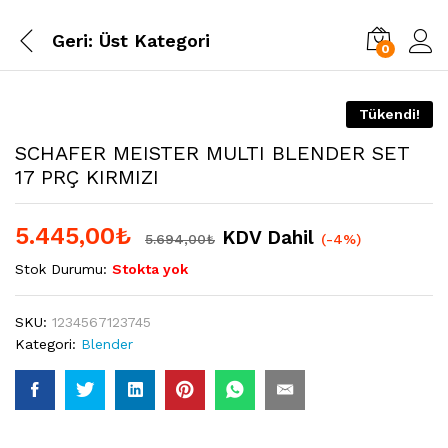
Geri:
Üst Kategori
0
Tükendi!
SCHAFER MEISTER MULTI BLENDER SET
17 PRÇ KIRMIZI
5.445,00
₺
KDV Dahil
5.694,00
₺
(-4%)
Stok Durumu:
Stokta yok
SKU:
1234567123745
Kategori:
Blender