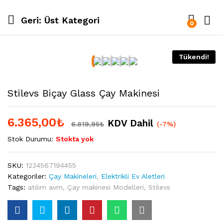
Geri:
Üst Kategori
0
Tükendi!
Stilevs Biçay Glass Çay Makinesi
6.365,00
₺
KDV Dahil
6.819,95
₺
(-7%)
Stok Durumu:
Stokta yok
SKU:
1234567194455
Kategoriler:
Çay Makineleri
,
Elektrikli Ev Aletleri
Tags:
atılım avm
,
Çay makinesi Modelleri
,
Stilevs