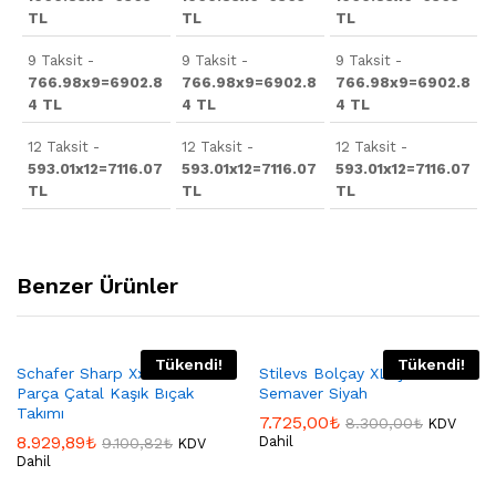
TL
TL
TL
9 Taksit -
9 Taksit -
9 Taksit -
766.98x9=6902.8
766.98x9=6902.8
766.98x9=6902.8
4 TL
4 TL
4 TL
12 Taksit -
12 Taksit -
12 Taksit -
593.01x12=7116.07
593.01x12=7116.07
593.01x12=7116.07
TL
TL
TL
Benzer Ürünler
Tükendi!
Tükendi!
Schafer Sharp Xxx12 72
Stilevs Bolçay XL Çelik
Parça Çatal Kaşık Bıçak
Semaver Siyah
Takımı
7.725,00
₺
8.300,00
₺
KDV
8.929,89
₺
Dahil
9.100,82
₺
KDV
Dahil