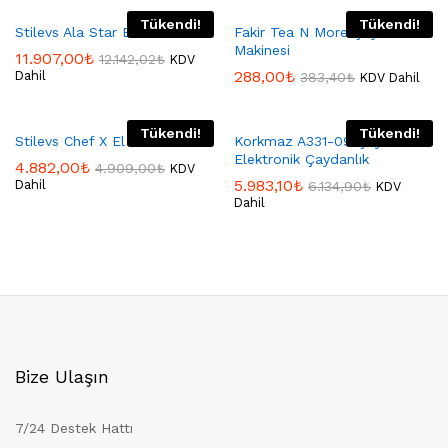
Tükendi!
Tükendi!
Stilevs Ala Star Elektro Set
Fakir Tea N More Çay
Makinesi
11.907,00
₺
12.142,02
₺
KDV
288,00
₺
Dahil
383,40
₺
KDV Dahil
Tükendi!
Tükendi!
Stilevs Chef X El Blender
Korkmaz A331-09 Çaytema
Elektronik Çaydanlık
4.882,00
₺
4.909,00
₺
KDV
5.983,10
₺
Dahil
6.134,90
₺
KDV
Dahil
Bize Ulaşın
7/24 Destek Hattı