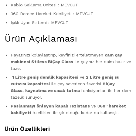
Kablo Saklama Ünitesi : MEVCUT
360 Derece Hareket Kabiliyeti : MEVCUT
Işıklı Uyarı Sistemi : MEVCUT
Ürün Açıklaması
Hayatınızı kolaylaştırıp, keyfinizi erteletmeyen
cam çay
makinesi Stilevs BiÇay Glass
ile çayınız her daim hazır ve
taze!
1 Litre geniş demlik kapasitesi
ve
2 Litre geniş su
ısıtıcısı kapasitesi
ile çay severlerin favorisi
BiÇay
Glass,
kaynatma ve sıcak tutma
fonksiyonları ile her dem
tazelik sunuyor.
Paslanmayı önleyen kapalı rezistans
ve
360° hareket
kabiliyeti
özellikleri ile şık olduğu kadar da kullanışlı.
Ürün Özellikleri