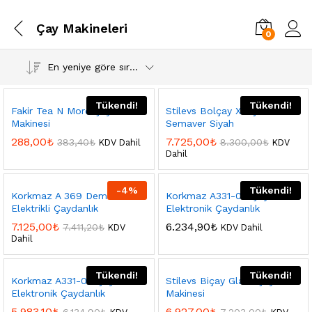
Çay Makineleri
0
En yeniye göre sırala
Tükendi!
Tükendi!
Fakir Tea N More Çay
Stilevs Bolçay XL Çelik
Makinesi
Semaver Siyah
288,00
₺
7.725,00
₺
383,40
₺
8.300,00
₺
KDV Dahil
KDV
Dahil
-
4
%
Tükendi!
Korkmaz A 369 Demtez
Korkmaz A331-08 Çaytema
Elektrikli Çaydanlık
Elektronik Çaydanlık
7.125,00
₺
6.234,90
₺
7.411,20
₺
KDV
KDV Dahil
Dahil
Tükendi!
Tükendi!
Korkmaz A331-09 Çaytema
Stilevs Biçay Glass Çay
Elektronik Çaydanlık
Makinesi
5.983,10
₺
6.927,00
₺