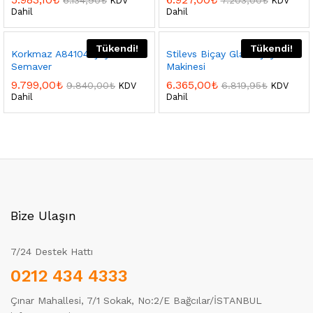
6.134,90
₺
7.203,00
₺
KDV
KDV
Dahil
Dahil
Tükendi!
Tükendi!
Korkmaz A84104 Çaychef
Stilevs Biçay Glass Çay
Semaver
Makinesi
9.799,00
₺
6.365,00
₺
9.840,00
₺
6.819,95
₺
KDV
KDV
Dahil
Dahil
Bize Ulaşın
7/24 Destek Hattı
0212 434 4333
Çınar Mahallesi, 7/1 Sokak, No:2/E Bağcılar/İSTANBUL