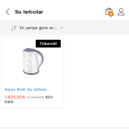
Su Isıtıcılar
0
En yeniye göre sırala
Tükendi!
Awox River Su Isıtıcısı
1.625,00
₺
1.714,50
₺
KDV
Dahil