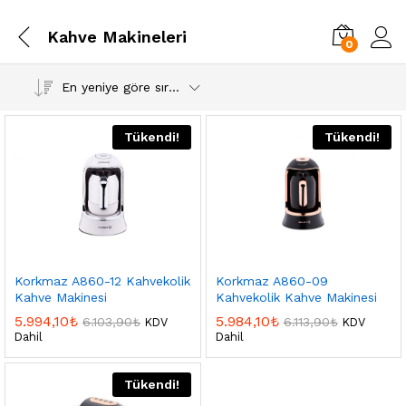
Kahve Makineleri
0
En yeniye göre sırala
Tükendi!
Tükendi!
Korkmaz A860-12 Kahvekolik
Korkmaz A860-09
Kahve Makinesi
Kahvekolik Kahve Makinesi
5.994,10
₺
5.984,10
₺
6.103,90
₺
6.113,90
₺
KDV
KDV
Dahil
Dahil
Tükendi!