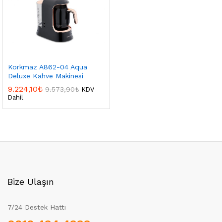
Korkmaz A862-04 Aqua
Deluxe Kahve Makinesi
9.224,10
₺
9.573,90
₺
KDV
Dahil
Bize Ulaşın
7/24 Destek Hattı