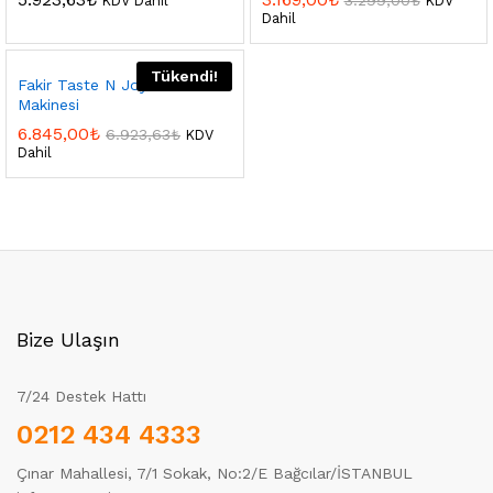
3.299,00
₺
KDV Dahil
KDV
Dahil
Tükendi!
Fakir Taste N Joy Tost
Makinesi
6.845,00
₺
6.923,63
₺
KDV
Dahil
Bize Ulaşın
7/24 Destek Hattı
0212 434 4333
Çınar Mahallesi, 7/1 Sokak, No:2/E Bağcılar/İSTANBUL