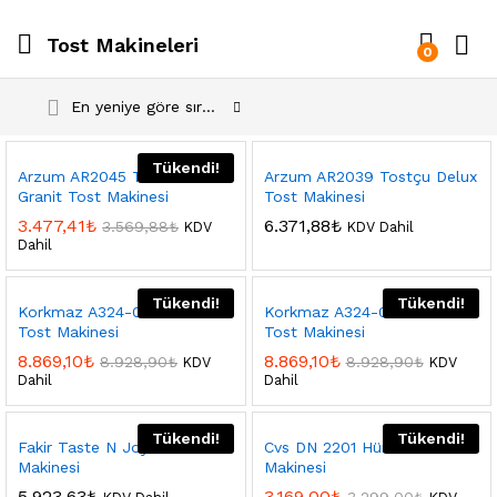
Tost Makineleri
0
En yeniye göre sırala
Tükendi!
Arzum AR2045 Tutto Granite
Arzum AR2039 Tostçu Delux
Granit Tost Makinesi
Tost Makinesi
3.477,41
₺
6.371,88
₺
3.569,88
₺
KDV
KDV Dahil
Dahil
Tükendi!
Tükendi!
Korkmaz A324-06 Castron
Korkmaz A324-04 Castron
Tost Makinesi
Tost Makinesi
8.869,10
₺
8.869,10
₺
8.928,90
₺
8.928,90
₺
KDV
KDV
Dahil
Dahil
Tükendi!
Tükendi!
Fakir Taste N Joy Tost
Cvs DN 2201 Hünkar Tost
Makinesi
Makinesi
5.923,63
₺
3.169,00
₺