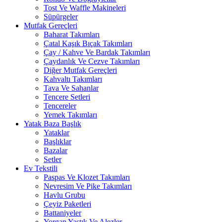
Tost Ve Waffle Makineleri
Süpürgeler
Mutfak Gereçleri
Baharat Takımları
Çatal Kaşık Bıçak Takımları
Çay / Kahve Ve Bardak Takımları
Çaydanlık Ve Cezve Takımları
Diğer Mutfak Gereçleri
Kahvaltı Takımları
Tava Ve Sahanlar
Tencere Setleri
Tencereler
Yemek Takımları
Yatak Baza Başlık
Yataklar
Başlıklar
Bazalar
Setler
Ev Tekstili
Paspas Ve Klozet Takımları
Nevresim Ve Pike Takımları
Havlu Grubu
Çeyiz Paketleri
Battaniyeler
Yorgan Yastık Ve Alezler