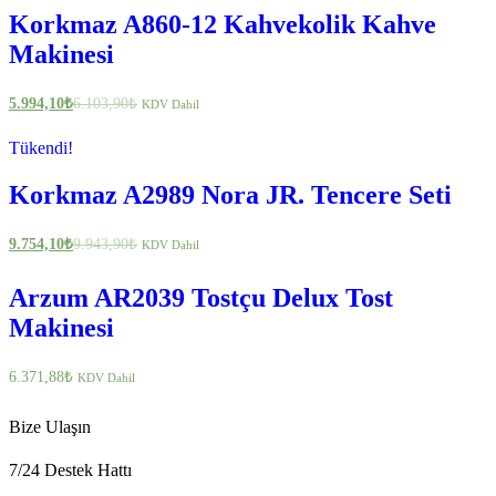
Korkmaz A860-12 Kahvekolik Kahve
Makinesi
5.994,10
₺
6.103,90
₺
KDV Dahil
Tükendi!
Korkmaz A2989 Nora JR. Tencere Seti
9.754,10
₺
9.943,90
₺
KDV Dahil
Arzum AR2039 Tostçu Delux Tost
Makinesi
6.371,88
₺
KDV Dahil
Bize Ulaşın
7/24 Destek Hattı