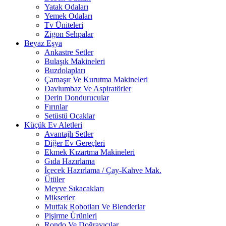
Yatak Odaları
Yemek Odaları
Tv Üniteleri
Zigon Sehpalar
Beyaz Eşya
Ankastre Setler
Bulaşık Makineleri
Buzdolapları
Çamaşır Ve Kurutma Makineleri
Davlumbaz Ve Aspiratörler
Derin Dondurucular
Fırınlar
Setüstü Ocaklar
Küçük Ev Aletleri
Avantajlı Setler
Diğer Ev Gereçleri
Ekmek Kızartma Makineleri
Gıda Hazırlama
İçecek Hazırlama / Çay-Kahve Mak.
Ütüler
Meyve Sıkacakları
Mikserler
Mutfak Robotları Ve Blenderlar
Pişirme Ürünleri
Rondo Ve Doğrayıcılar