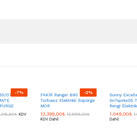
-
7
%
-
2
%
85/07
FAKİR Ranger 890 W Toz
Sunny Excell
MATE
Torbasız Elektrikli Süpürge
Sn7sprks05 T
UPURGE
MOR
Rengi Elektri
13.399,00
₺
1.049,00
₺
.318,80
₺
13.699,00
₺
1
KDV
KDV Dahil
Dahil