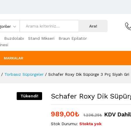
Ara!
oriler
Buzdolabı
Stand Mikseri
Braun Epilatör
nesi
MARKALAR
/
Torbasız Süpürgeler
/
Schafer Roxy Dik Süpürge 3 Prç Siyah Gri
Schafer Roxy Dik Süpür
Tükendi!
989,00
₺
KDV Dahi
1.236,25
₺
Stok Durumu:
Stokta yok