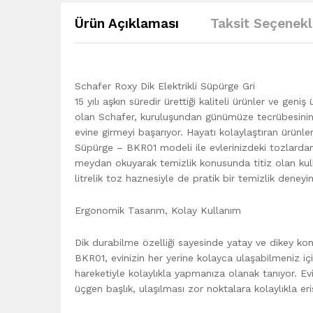
Ürün Açıklaması
Taksit Seçenekl
Schafer Roxy Dik Elektrikli Süpürge Gri
15 yılı aşkın süredir ürettiği kaliteli ürünler ve g
olan Schafer, kuruluşundan günümüze tecrübesinin üz
evine girmeyi başarıyor. Hayatı kolaylaştıran ürünler
Süpürge – BKR01 modeli ile evlerinizdeki tozlarda
meydan okuyarak temizlik konusunda titiz olan kull
litrelik toz haznesiyle de pratik bir temizlik deneyi
Ergonomik Tasarım, Kolay Kullanım
Dik durabilme özelliği sayesinde yatay ve dikey ko
BKR01, evinizin her yerine kolayca ulaşabilmeniz i
hareketiyle kolaylıkla yapmanıza olanak tanıyor. Ev
üçgen başlık, ulaşılması zor noktalara kolaylıkla 