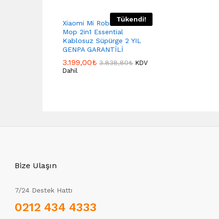
Tükendi!
Xiaomi Mi Robot Vacuum
Mop 2in1 Essential
Kablosuz Süpürge 2 YIL
GENPA GARANTİLİ
3.199,00
₺
3.838,80
₺
KDV
Dahil
Bize Ulaşın
7/24 Destek Hattı
0212 434 4333