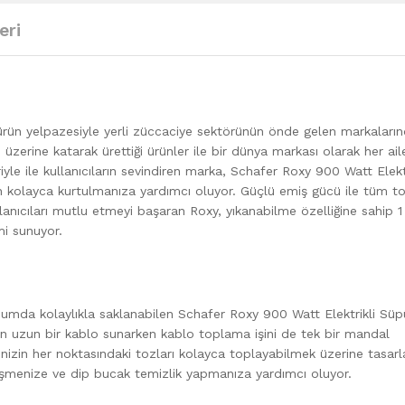
eri
eniş ürün yelpazesiyle yerli züccaciye sektörünün önde gelen markaları
erine katarak ürettiği ürünler ile bir dünya markası olarak her ail
iyle ile kullanıcıların sevindiren marka, Schafer Roxy 900 Watt Elektr
n kolayca kurtulmanıza yardımcı oluyor. Güçlü emiş gücü ile tüm to
anıcıları mutlu etmeyi başaran Roxy, yıkanabilme özelliğine sahip 1
mi sunuyor.
numda kolaylıkla saklanabilen Schafer Roxy 900 Watt Elektrikli Sü
çin uzun bir kablo sunarken kablo toplama işini de tek bir mandal
inizin her noktasındaki tozları kolayca toplayabilmek üzerine tasar
erişmenize ve dip bucak temizlik yapmanıza yardımcı oluyor.