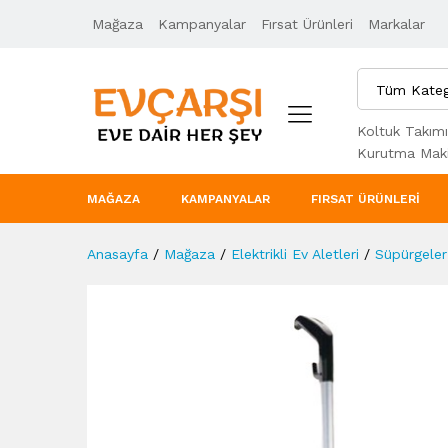
Mağaza
Ürün Açıklaması
Kampanyalar
Taksit Seçenekleri
Fırsat Ürünleri
Markalar
Tüm Kateg
Koltuk Takımı
Kurutma Maki
MAĞAZA
KAMPANYALAR
FIRSAT ÜRÜNLERI
Anasayfa
/
Mağaza
/
Elektrikli Ev Aletleri
/
Süpürgeler