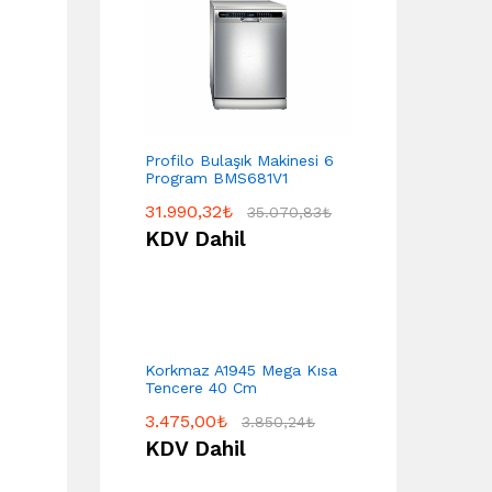
Profilo Bulaşık Makinesi 6
Program BMS681V1
31.990,32
₺
35.070,83
₺
KDV Dahil
Korkmaz A1945 Mega Kısa
Tencere 40 Cm
3.475,00
₺
3.850,24
₺
KDV Dahil