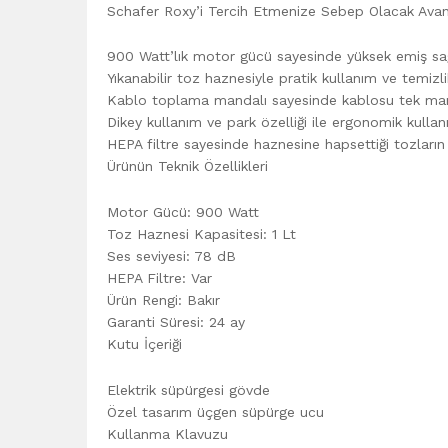
Schafer Roxy’i Tercih Etmenize Sebep Olacak Avan
900 Watt’lık motor gücü sayesinde yüksek emiş sağlı
Yıkanabilir toz haznesiyle pratik kullanım ve temizli
Kablo toplama mandalı sayesinde kablosu tek manda
Dikey kullanım ve park özelliği ile ergonomik kulla
HEPA filtre sayesinde haznesine hapsettiği tozların
Ürünün Teknik Özellikleri
Motor Gücü: 900 Watt
Toz Haznesi Kapasitesi: 1 Lt
Ses seviyesi: 78 dB
HEPA Filtre: Var
Ürün Rengi: Bakır
Garanti Süresi: 24 ay
Kutu İçeriği
Elektrik süpürgesi gövde
Özel tasarım üçgen süpürge ucu
Kullanma Klavuzu