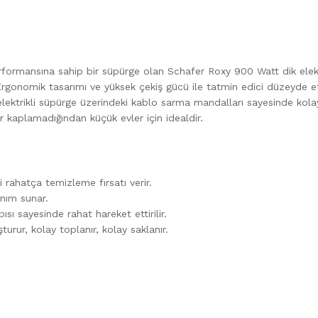
ormansına sahip bir süpürge olan Schafer Roxy 900 Watt dik elekt
Ergonomik tasarımı ve yüksek çekiş gücü ile tatmin edici düzeyde et
elektrikli süpürge üzerindeki kablo sarma mandalları sayesinde kola
er kaplamadığından küçük evler için idealdir.
 rahatça temizleme fırsatı verir.
anım sunar.
sı sayesinde rahat hareket ettirilir.
urur, kolay toplanır, kolay saklanır.