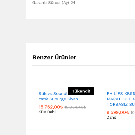
Garanti Süresi (Ay) 24
Benzer Ürünler
Tükendi!
Stilevs Soundless Sessiz
PHİLİPS XB91
Yatık Süpürge Siyah
MARAT. ULTI
TORBASIZ S
15.762,00
₺
15.954,40
₺
9.599,00
₺
KDV Dahil
10
Dahil