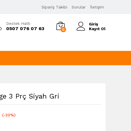
989,00
₺
Sipariş Takibi
Sorular
İletişim
1.236,25
₺
KDV Dahil
Destek Hattı
Giriş
0507 076 07 63
Kayıt Ol
0
ge 3 Prç Siyah Gri
l
(-20%)