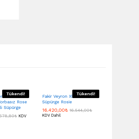
Tükendi!
Tükendi!
ence
Fakir Veyron Xl Premıum
orbasız Rose
Süpürge Rosie
kli Süpürge
16.420,00
₺
16.544,00
₺
KDV Dahil
.578,80
₺
KDV