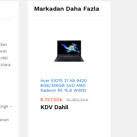
Markadan Daha Fazla
ndan
enin
ikli
zlara
Acer EX215 21 A9 9420
8GB/256GB SSD AMD
Radeon R5 15,6 WIN10
8.757,50
₺
10.452,50
₺
pürge –
KDV Dahil
lanan