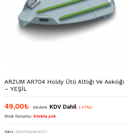
ARZUM AR704 Holdy Ütü Altlığı Ve Askılığı
– YEŞİL
49,00
₺
KDV Dahil
58,80
₺
(-17%)
Stok Durumu:
Stokta yok
SKU:
8693184964552