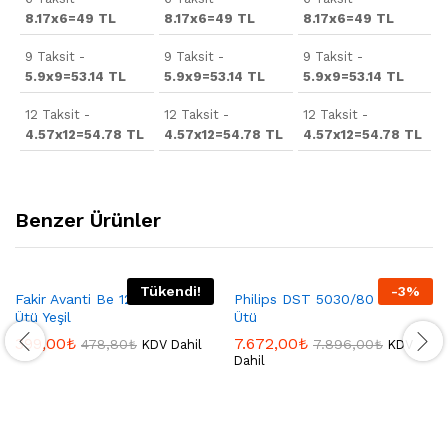
8.17x6=49 TL
8.17x6=49 TL
8.17x6=49 TL
9 Taksit -
9 Taksit -
9 Taksit -
5.9x9=53.14 TL
5.9x9=53.14 TL
5.9x9=53.14 TL
12 Taksit -
12 Taksit -
12 Taksit -
4.57x12=54.78 TL
4.57x12=54.78 TL
4.57x12=54.78 TL
Benzer Ürünler
Tükendi!
-
3
%
Fakir Avanti Be 120 Buharlı
Philips DST 5030/80 Buharlı
Ütü Yeşil
Ütü
399,00
₺
7.672,00
₺
478,80
₺
7.896,00
₺
KDV Dahil
KDV
Dahil