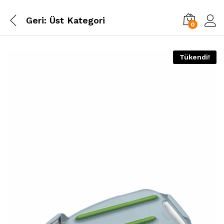
Geri:
Üst Kategori
0
Tükendi!