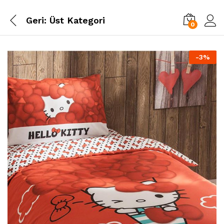
Geri:
Üst Kategori
0
-
3
%