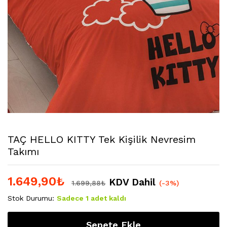
TAÇ HELLO KITTY Tek Kişilik Nevresim
Takımı
1.649,90
₺
KDV Dahil
1.699,88
₺
(-3%)
Stok Durumu:
Sadece 1 adet kaldı
Sepete Ekle