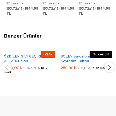
12 Taksit -
12 Taksit -
12 Taksit -
153.72x12=1844.59
153.72x12=1844.59
153.72x12=1844.59
TL
TL
TL
Benzer Ürünler
-
2
%
Tükendi!
ÖZDİLEK SIVI GEÇİRMEZ
SOLEY Barcelona Çift Kişilik
ALEZ 160*200
Nevresim Takımı
1.319,00
₺
259,90
₺
1.342,80
₺
291,88
₺
KDV
KDV Dahil
Dahil