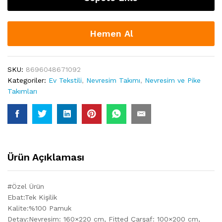
Hemen Al
SKU:
8696048671092
Kategoriler:
Ev Tekstili
,
Nevresim Takımı
,
Nevresim ve Pike
Takımları
Ürün Açıklaması
#Özel Ürün
Ebat:Tek Kişilik
Kalite:%100 Pamuk
Detay:Nevresim: 160×220 cm, Fitted Çarşaf: 100×200 cm,