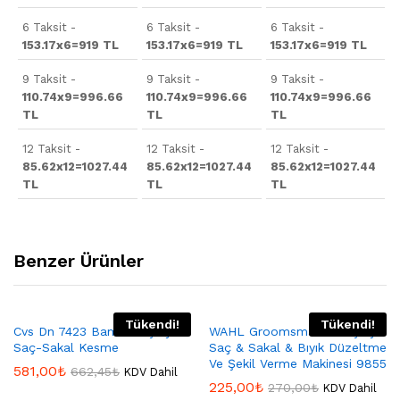
6 Taksit -
6 Taksit -
6 Taksit -
153.17x6=919 TL
153.17x6=919 TL
153.17x6=919 TL
9 Taksit -
9 Taksit -
9 Taksit -
110.74x9=996.66
110.74x9=996.66
110.74x9=996.66
TL
TL
TL
12 Taksit -
12 Taksit -
12 Taksit -
85.62x12=1027.44
85.62x12=1027.44
85.62x12=1027.44
TL
TL
TL
Benzer Ürünler
Tükendi!
Tükendi!
Cvs Dn 7423 Bamboo Şarjlı
WAHL Groomsman Pro Şarjlı
Saç-Sakal Kesme
Saç & Sakal & Bıyık Düzeltme
Ve Şekil Verme Makinesi 9855
581,00
₺
662,45
₺
KDV Dahil
225,00
₺
270,00
₺
KDV Dahil