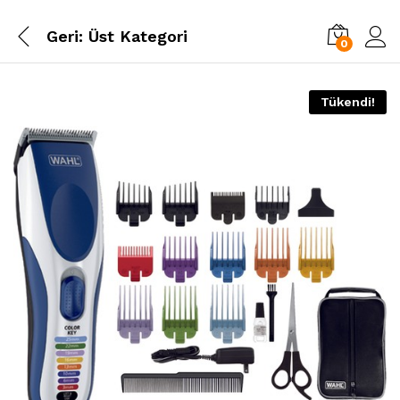
Geri:
Üst Kategori
0
Tükendi!