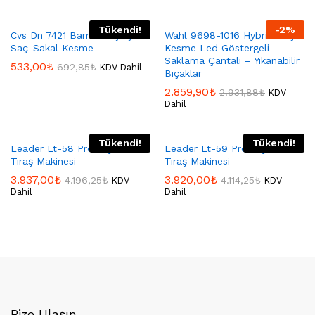
Tükendi!
-
2
%
Cvs Dn 7421 Bamboo Şarjlı
Wahl 9698-1016 Hybrid Saç
Saç-Sakal Kesme
Kesme Led Göstergeli –
Saklama Çantalı – Yıkanabilir
533,00
₺
692,85
₺
KDV Dahil
Bıçaklar
2.859,90
₺
2.931,88
₺
KDV
Dahil
Tükendi!
Tükendi!
Leader Lt-58 Profesyonel
Leader Lt-59 Profesyonel
Tıraş Makinesi
Tıraş Makinesi
3.937,00
₺
3.920,00
₺
4.196,25
₺
4.114,25
₺
KDV
KDV
Dahil
Dahil
Bize Ulaşın