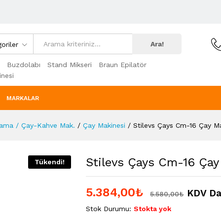
Ara!
oriler
Buzdolabı
Stand Mikseri
Braun Epilatör
nesi
MARKALAR
lama / Çay-Kahve Mak.
/
Çay Makinesi
/
Stilevs Çays Cm-16 Çay Ma
Stilevs Çays Cm-16 Çay
Tükendi!
5.384,00
₺
KDV Da
5.580,00
₺
Stok Durumu:
Stokta yok