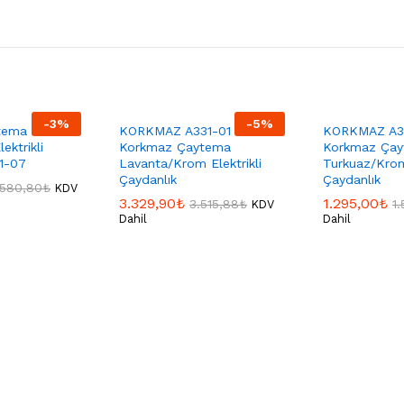
-
3
%
-
5
%
tema
KORKMAZ A331-01
KORKMAZ A3
ektrikli
Korkmaz Çaytema
Korkmaz Ça
31-07
Lavanta/Krom Elektrikli
Turkuaz/Krom 
Çaydanlık
Çaydanlık
.580,80
₺
KDV
3.329,90
₺
1.295,00
₺
3.515,88
₺
1
KDV
Dahil
Dahil