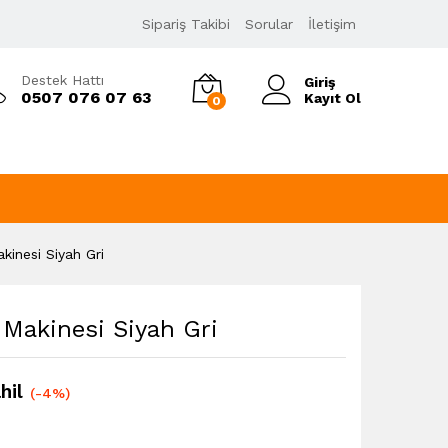
5.384,00
₺
Sipariş Takibi
Sorular
İletişim
5.580,00
₺
KDV Dahil
Destek Hattı
Giriş
0507 076 07 63
Kayıt Ol
0
kinesi Siyah Gri
 Makinesi Siyah Gri
hil
(-4%)