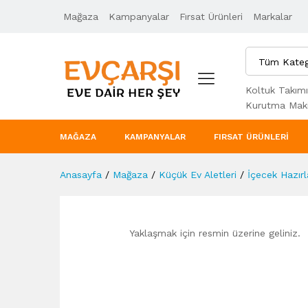
Mağaza
Ürün Açıklaması
Kampanyalar
Taksit Seçenekleri
Fırsat Ürünleri
Markalar
Tüm Kateg
Koltuk Takımı
Kurutma Maki
MAĞAZA
KAMPANYALAR
FIRSAT ÜRÜNLERI
Anasayfa
/
Mağaza
/
Küçük Ev Aletleri
/
İçecek Hazır
Yaklaşmak için resmin üzerine geliniz.