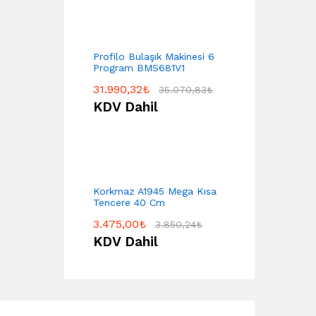
Profilo Bulaşık Makinesi 6
Program BMS681V1
31.990,32
₺
35.070,83
₺
KDV Dahil
Korkmaz A1945 Mega Kısa
Tencere 40 Cm
3.475,00
₺
3.850,24
₺
KDV Dahil