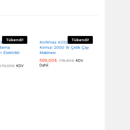
Tükendi!
Tükendi!
31-06
Korkmaz A332 Demiks
ytema
Kırmızı 2000 W Çelik Çay
Elektrikli
Makinesi
599,00
₺
718,80
₺
KDV
Dahil
.574,00
₺
KDV