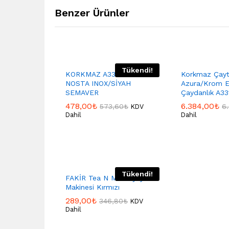
Benzer Ürünler
Tükendi!
KORKMAZ A338 KORKMAZ
Korkmaz Çay
NOSTA INOX/SİYAH
Azura/Krom El
SEMAVER
Çaydanlık A3
478,00
₺
6.384,00
₺
573,60
₺
6
KDV
Dahil
Dahil
Tükendi!
FAKİR Tea N More Çay
Makinesi Kırmızı
289,00
₺
346,80
₺
KDV
Dahil