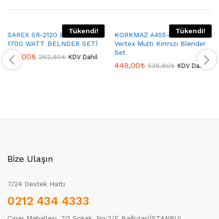
Tükendi!
Tükendi!
SAREX SR-2120 ELİTE PLUS
KORKMAZ A455-01 Korkmaz
1700 WATT BELNDER SETİ
Vertex Multi Kırmızı Blender
Set
219,00
₺
262,80
₺
KDV Dahil
449,00
₺
538,80
₺
KDV Dahil
Bize Ulaşın
7/24 Destek Hattı
0212 434 4333
Çınar Mahallesi, 7/1 Sokak, No:2/E Bağcılar/İSTANBUL