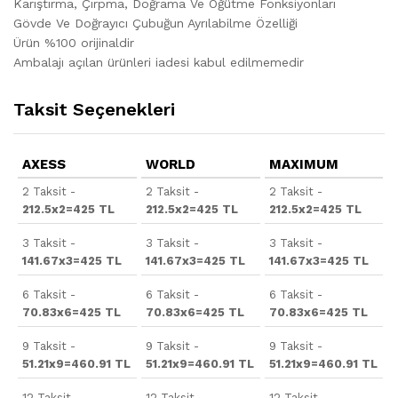
Karıştırma, Çırpma, Doğrama Ve Öğütme Fonksiyonları
Gövde Ve Doğrayıcı Çubuğun Ayrılabilme Özelliği
Ürün %100 orijinaldir
Ambalajı açılan ürünleri iadesi kabul edilmemedir
Taksit Seçenekleri
AXESS
WORLD
MAXIMUM
2 Taksit -
2 Taksit -
2 Taksit -
212.5x2=425 TL
212.5x2=425 TL
212.5x2=425 TL
3 Taksit -
3 Taksit -
3 Taksit -
141.67x3=425 TL
141.67x3=425 TL
141.67x3=425 TL
6 Taksit -
6 Taksit -
6 Taksit -
70.83x6=425 TL
70.83x6=425 TL
70.83x6=425 TL
9 Taksit -
9 Taksit -
9 Taksit -
51.21x9=460.91 TL
51.21x9=460.91 TL
51.21x9=460.91 TL
12 Taksit -
12 Taksit -
12 Taksit -