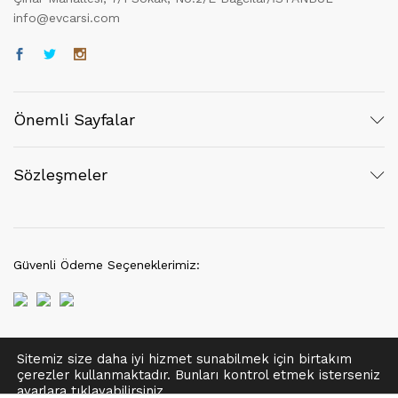
info@evcarsi.com
Önemli Sayfalar
Sözleşmeler
Güvenli Ödeme Seçeneklerimiz:
Sitemiz size daha iyi hizmet sunabilmek için birtakım
© 2021 EvÇarşı | Her hakkı saklıdır.
çerezler kullanmaktadır. Bunları kontrol etmek isterseniz
Tek Tıkla Ödeme Kolaylığı
ayarlar
a tıklayabilirsiniz.