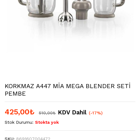
KORKMAZ A447 MİA MEGA BLENDER SETİ
PEMBE
425,00
₺
KDV Dahil
510,00
₺
(-17%)
Stok Durumu:
Stokta yok
SKU:
8691607004472