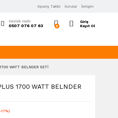
219,00
₺
Sipariş Takibi
Sorular
İletişim
262,80
₺
KDV Dahil
Destek Hattı
Giriş
0507 076 07 63
Kayıt Ol
0
 1700 WATT BELNDER SETİ
 PLUS 1700 WATT BELNDER
(-17%)