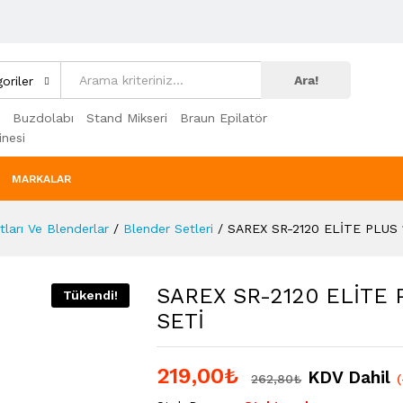
Ara!
oriler
Buzdolabı
Stand Mikseri
Braun Epilatör
nesi
MARKALAR
ları Ve Blenderlar
/
Blender Setleri
/
SAREX SR-2120 ELİTE PLUS
SAREX SR-2120 ELİTE
Tükendi!
SETİ
219,00
₺
KDV Dahil
262,80
₺