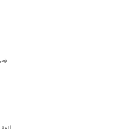
çağı
 SETİ