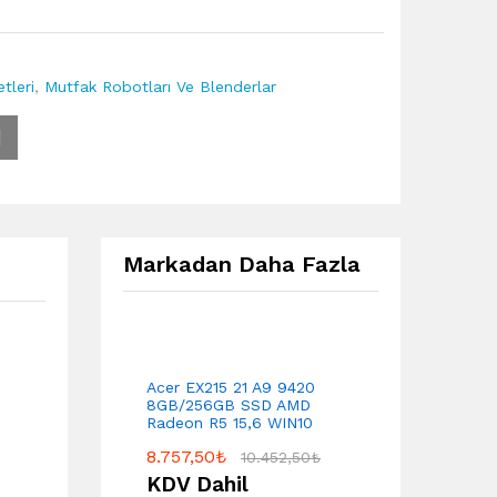
tleri
,
Mutfak Robotları Ve Blenderlar
Markadan Daha Fazla
Acer EX215 21 A9 9420
8GB/256GB SSD AMD
Radeon R5 15,6 WIN10
8.757,50
₺
10.452,50
₺
KDV Dahil