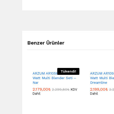
Benzer Ürünler
Tükendi!
ARZUM AR1058 Hestia 1500
ARZUM AR1058
Watt Multi Blender Seti –
Watt Multi Bl
Nar
Dreamline
2.179,00
₺
2.199,00
₺
2.299,80
₺
2.
KDV
Dahil
Dahil