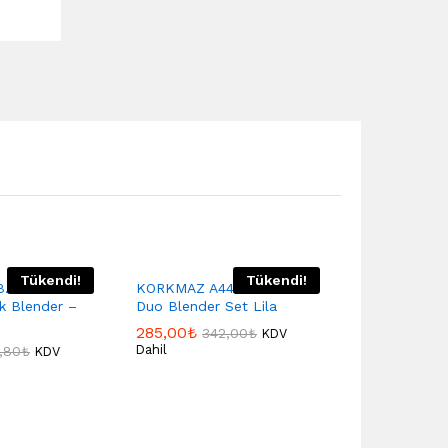
Tükendi!
Tükendi!
.Schafer
KORKMAZ A446-01 Mia
k Blender –
Duo Blender Set Lila
285,00
₺
342,00
₺
KDV
Dahil
,80
₺
KDV