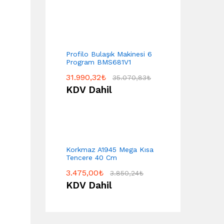
Profilo Bulaşık Makinesi 6
Program BMS681V1
31.990,32
₺
35.070,83
₺
KDV Dahil
Korkmaz A1945 Mega Kısa
Tencere 40 Cm
3.475,00
₺
3.850,24
₺
KDV Dahil