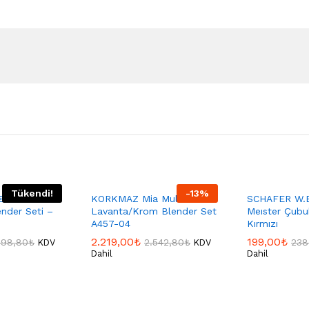
Tükendi!
-
13
%
 Hestia 1500
KORKMAZ Mia Multi
SCHAFER W.B
ender Seti –
Lavanta/Krom Blender Set
Meıster Çubu
A457-04
Kırmızı
2.219,00
₺
199,00
₺
298,80
₺
2.542,80
₺
238
KDV
KDV
Dahil
Dahil