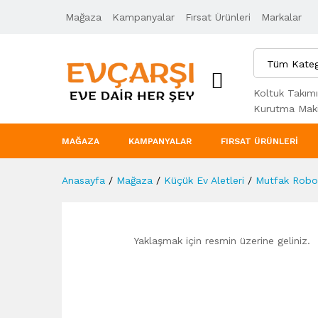
Mağaza
Ürün Açıklaması
Kampanyalar
Taksit Seçenekleri
Fırsat Ürünleri
Markalar
Tüm Kateg
Koltuk Takımı
Kurutma Maki
MAĞAZA
KAMPANYALAR
FIRSAT ÜRÜNLERI
Anasayfa
/
Mağaza
/
Küçük Ev Aletleri
/
Mutfak Robot
Yaklaşmak için resmin üzerine geliniz.