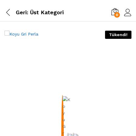
Geri:
Üst Kategori
0
Tükendi!