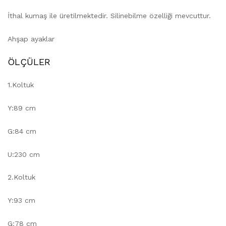
İthal kumaş ile üretilmektedir. Silinebilme özelliği mevcuttur.
Ahşap ayaklar
ÖLÇÜLER
1.Koltuk
Y:89 cm
G:84 cm
U:230 cm
2.Koltuk
Y:93 cm
G:78 cm