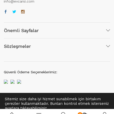
info@evcarsi.com
Önemli Sayfalar
Sözleşmeler
Güvenli Ödeme Seçeneklerimiz:
Sitemiz size daha iyi hizmet sunabilmek için birtakım
© 2021 EvÇarşı | Her hakkı saklıdır.
çerezler kullanmaktadır. Bunları kontrol etmek isterseniz
Tek Tıkla Ödeme Kolaylığı
ayarlar
a tıklayabilirsiniz.
7/24 Canlı Destek