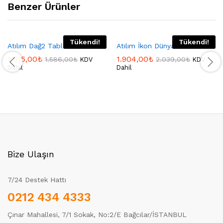
Benzer Ürünler
Tükendi!
Tükendi!
Atılım Dağ2 Tablo Set
Atılım İkon Dünya Saati Set
1.515,00
₺
1.904,00
₺
1.586,00
₺
2.039,00
₺
KDV
KDV
Dahil
Dahil
Bize Ulaşın
7/24 Destek Hattı
0212 434 4333
Çınar Mahallesi, 7/1 Sokak, No:2/E Bağcılar/İSTANBUL