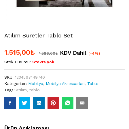
Atılım Suretler Tablo Set
1.515,00
₺
KDV Dahil
1.586,00
₺
(-4%)
Stok Durumu:
Stokta yok
SKU:
1234567449746
Kategoriler:
Mobilya
,
Mobilya Aksesuarları
,
Tablo
Tags:
Atılım
,
tablo
Ürün Açıklaması