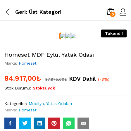
Geri:
Üst Kategori
0
Tükendi!
Homeset MDF Eylül Yatak Odası
Marka:
Homeset
84.917,00
₺
KDV Dahil
87.875,00
₺
(-3%)
Stok Durumu:
Stokta yok
Kategoriler:
Mobilya
,
Yatak Odaları
Marka:
Homeset