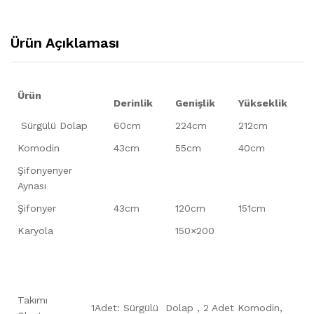
Ürün Açıklaması
Ürün
Derinlik
Genişlik
Yükseklik
Sürgülü Dolap
60cm
224cm
212cm
Komodin
43cm
55cm
40cm
Şifonyenyer
Aynası
Şifonyer
43cm
120cm
151cm
Karyola
150×200
Takımı
1Adet: Sürgülü Dolap , 2 Adet Komodin,