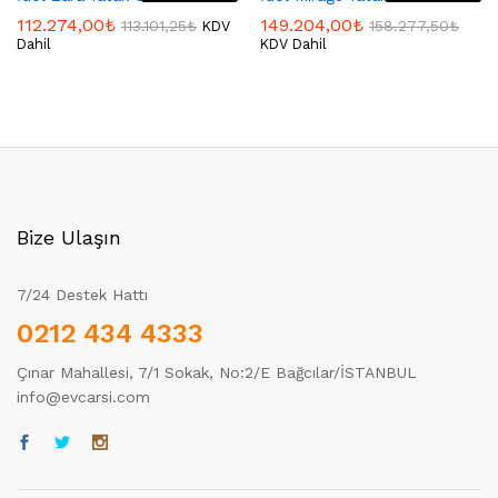
112.274,00
₺
149.204,00
₺
113.101,25
₺
158.277,50
₺
KDV
Dahil
KDV Dahil
Bize Ulaşın
7/24 Destek Hattı
0212 434 4333
Çınar Mahallesi, 7/1 Sokak, No:2/E Bağcılar/İSTANBUL
info@evcarsi.com