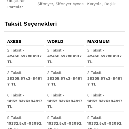
Oluşturan
Şifonyer, Şifonyer Aynası, Karyola, Başlık
Parçalar
Taksit Seçenekleri
AXESS
WORLD
MAXIMUM
2 Taksit -
2 Taksit -
2 Taksit -
42458.5x2=84917
42458.5x2=84917
42458.5x2=84917
TL
TL
TL
3 Taksit -
3 Taksit -
3 Taksit -
28305.67x3=8491
28305.67x3=8491
28305.67x3=8491
7 TL
7 TL
7 TL
6 Taksit -
6 Taksit -
6 Taksit -
14152.83x6=84917
14152.83x6=84917
14152.83x6=84917
TL
TL
TL
9 Taksit -
9 Taksit -
9 Taksit -
10232.5x9=92092.
10232.5x9=92092.
10232.5x9=92092.