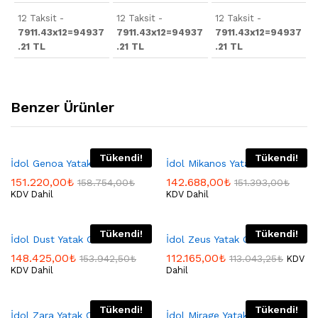
12 Taksit -
12 Taksit -
12 Taksit -
7911.43x12=94937
7911.43x12=94937
7911.43x12=94937
.21 TL
.21 TL
.21 TL
Benzer Ürünler
Tükendi!
Tükendi!
İdol Genoa Yatak Odası
İdol Mikanos Yatak Odası
151.220,00
₺
142.688,00
₺
158.754,00
₺
151.393,00
₺
KDV Dahil
KDV Dahil
Tükendi!
Tükendi!
İdol Dust Yatak Odası
İdol Zeus Yatak Odası
148.425,00
₺
112.165,00
₺
153.942,50
₺
113.043,25
₺
KDV
KDV Dahil
Dahil
Tükendi!
Tükendi!
İdol Zara Yatak Odası
İdol Mirage Yatak Odası