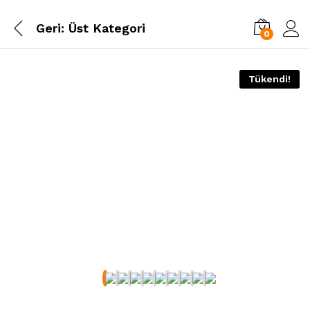
Geri:
Üst Kategori
0
Tükendi!