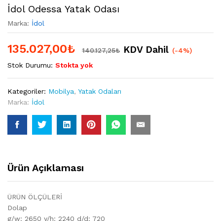
İdol Odessa Yatak Odası
Marka:
İdol
135.027,00
₺
KDV Dahil
140.127,25
₺
(-4%)
Stok Durumu:
Stokta yok
Kategoriler:
Mobilya
,
Yatak Odaları
Marka:
İdol
Ürün Açıklaması
ÜRÜN ÖLÇÜLERİ
Dolap
g/w: 2650 y/h: 2240 d/d: 720