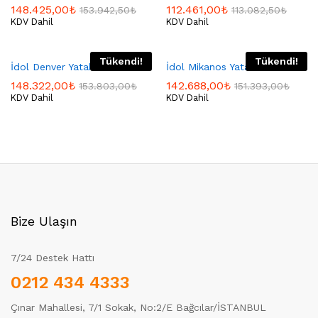
148.425,00
₺
112.461,00
₺
153.942,50
₺
113.082,50
₺
KDV Dahil
KDV Dahil
Tükendi!
Tükendi!
İdol Denver Yatak Odası
İdol Mikanos Yatak Odası
148.322,00
₺
142.688,00
₺
153.803,00
₺
151.393,00
₺
KDV Dahil
KDV Dahil
Bize Ulaşın
7/24 Destek Hattı
0212 434 4333
Çınar Mahallesi, 7/1 Sokak, No:2/E Bağcılar/İSTANBUL