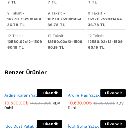
7 TL
7 TL
7 TL
9 Taksit -
9 Taksit -
9 Taksit -
16270.75x9=1464
16270.75x9=1464
16270.75x9=1464
36.78 TL
36.78 TL
36.78 TL
12 Taksit -
12 Taksit -
12 Taksit -
12580.02x12=1509
12580.02x12=1509
12580.02x12=1509
60.19 TL
60.19 TL
60.19 TL
Benzer Ürünler
Tükendi!
Tükendi!
Ardire Karam Yatak Odası
Ardire Has Yatak Odası
10.630,00
₺
10.630,00
₺
14.697,00
₺
13.697,00
₺
KDV
KDV
Dahil
Dahil
Tükendi!
Tükendi!
İdol Dust Yatak Odası
İdol Sofia Yatak Odası