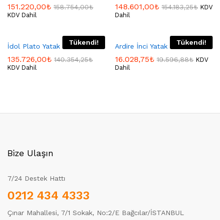
151.220,00
₺
148.601,00
₺
158.754,00
₺
154.183,25
₺
KDV
KDV Dahil
Dahil
Tükendi!
Tükendi!
İdol Plato Yatak Odası
Ardire İnci Yatak Odası
135.726,00
₺
16.028,75
₺
140.354,25
₺
19.596,88
₺
KDV
KDV Dahil
Dahil
Bize Ulaşın
7/24 Destek Hattı
0212 434 4333
Çınar Mahallesi, 7/1 Sokak, No:2/E Bağcılar/İSTANBUL