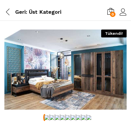
Geri:
Üst Kategori
0
Tükendi!