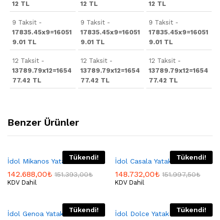
12 TL
12 TL
12 TL
9 Taksit -
9 Taksit -
9 Taksit -
17835.45x9=16051
17835.45x9=16051
17835.45x9=16051
9.01 TL
9.01 TL
9.01 TL
12 Taksit -
12 Taksit -
12 Taksit -
13789.79x12=1654
13789.79x12=1654
13789.79x12=1654
77.42 TL
77.42 TL
77.42 TL
Benzer Ürünler
Tükendi!
Tükendi!
İdol Mikanos Yatak Odası
İdol Casala Yatak Odası
142.688,00
₺
148.732,00
₺
151.393,00
₺
151.997,50
₺
KDV Dahil
KDV Dahil
Tükendi!
Tükendi!
İdol Genoa Yatak Odası
İdol Dolce Yatak Odası