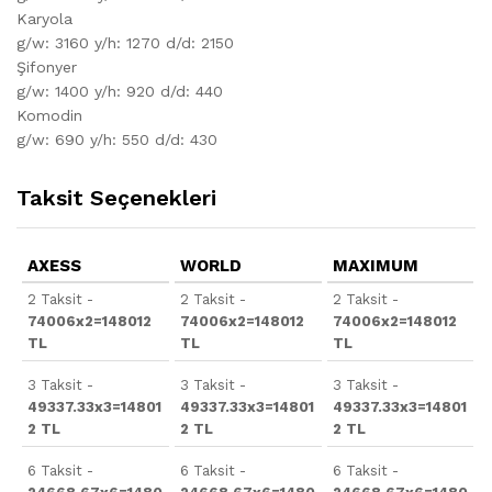
Karyola
g/w: 3160 y/h: 1270 d/d: 2150
Şifonyer
g/w: 1400 y/h: 920 d/d: 440
Komodin
g/w: 690 y/h: 550 d/d: 430
Taksit Seçenekleri
AXESS
WORLD
MAXIMUM
2 Taksit -
2 Taksit -
2 Taksit -
74006x2=148012
74006x2=148012
74006x2=148012
TL
TL
TL
3 Taksit -
3 Taksit -
3 Taksit -
49337.33x3=14801
49337.33x3=14801
49337.33x3=14801
2 TL
2 TL
2 TL
6 Taksit -
6 Taksit -
6 Taksit -