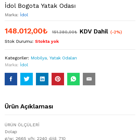
İdol Bogota Yatak Odası
Marka:
İdol
148.012,00
₺
KDV Dahil
151.380,00
₺
(-2%)
Stok Durumu:
Stokta yok
Kategoriler:
Mobilya
,
Yatak Odaları
Marka:
İdol
Ürün Açıklaması
ÜRÜN ÖLÇÜLERİ
Dolap
g/w: 2665 y/h: 2240 d/d: 710