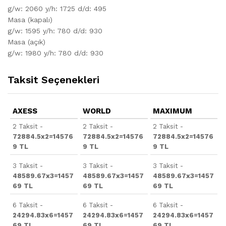
g/w: 2060 y/h: 1725 d/d: 495
Masa (kapalı)
g/w: 1595 y/h: 780 d/d: 930
Masa (açık)
g/w: 1980 y/h: 780 d/d: 930
Taksit Seçenekleri
AXESS
WORLD
MAXIMUM
2 Taksit -
2 Taksit -
2 Taksit -
72884.5x2=14576
72884.5x2=14576
72884.5x2=14576
9 TL
9 TL
9 TL
3 Taksit -
3 Taksit -
3 Taksit -
48589.67x3=1457
48589.67x3=1457
48589.67x3=1457
69 TL
69 TL
69 TL
6 Taksit -
6 Taksit -
6 Taksit -
24294.83x6=1457
24294.83x6=1457
24294.83x6=1457
69 TL
69 TL
69 TL