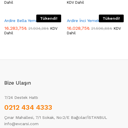
Dahil
KDV Dahil
Tükendi!
Tükendi!
Ardire Bella Yemek Odası
Ardire İnci Yemek Odası
16.283,75
₺
16.028,75
₺
21.934,38
₺
21.596,88
₺
KDV
KDV
Dahil
Dahil
Bize Ulaşın
7/24 Destek Hattı
0212 434 4333
Çınar Mahallesi, 7/1 Sokak, No:2/E Bağcılar/İSTANBUL
info@evcarsi.com