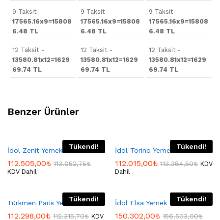
9 Taksit -
9 Taksit -
9 Taksit -
17565.16x9=15808
17565.16x9=15808
17565.16x9=15808
6.48 TL
6.48 TL
6.48 TL
12 Taksit -
12 Taksit -
12 Taksit -
13580.81x12=1629
13580.81x12=1629
13580.81x12=1629
69.74 TL
69.74 TL
69.74 TL
Benzer Ürünler
Tükendi!
Tükendi!
İdol Zenit Yemek Odası
İdol Torino Yemek Odası
112.505,00
₺
112.015,00
₺
113.052,75
₺
113.384,50
₺
KDV
KDV Dahil
Dahil
Tükendi!
Tükendi!
Türkmen Paris Yemek Odası
İdol Elsa Yemek Odası
112.298,00
₺
150.302,00
₺
112.315,70
₺
156.503,00
₺
KDV