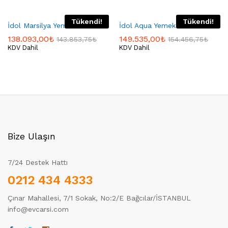
Tükendi!
Tükendi!
İdol Marsilya Yemek Odası
İdol Aqua Yemek Odası
138.093,00
₺
149.535,00
₺
143.853,75
₺
154.456,75
₺
KDV Dahil
KDV Dahil
Bize Ulaşın
7/24 Destek Hattı
0212 434 4333
Çınar Mahallesi, 7/1 Sokak, No:2/E Bağcılar/İSTANBUL
info@evcarsi.com