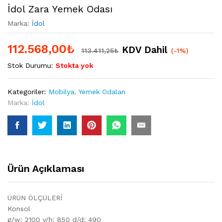
İdol Zara Yemek Odası
Marka:
İdol
112.568,00
₺
KDV Dahil
113.411,25
₺
(-1%)
Stok Durumu:
Stokta yok
Kategoriler:
Mobilya
,
Yemek Odaları
Marka:
İdol
Ürün Açıklaması
ÜRÜN ÖLÇÜLERİ
Konsol
g/w: 2100 y/h: 850 d/d: 490