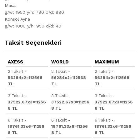
Masa
g/w: 1950 y/h: 790 d/d: 980
Konsol Ayna
g/w: 1000 y/h: 950 d/d: 40
Taksit Seçenekleri
AXESS
WORLD
MAXIMUM
2 Taksit -
2 Taksit -
2 Taksit -
56284x2=112568
56284x2=112568
56284x2=112568
TL
TL
TL
3 Taksit -
3 Taksit -
3 Taksit -
37522.67x3=11256
37522.67x3=11256
37522.67x3=11256
8 TL
8 TL
8 TL
6 Taksit -
6 Taksit -
6 Taksit -
18761.33x6=11256
18761.33x6=11256
18761.33x6=11256
8 TL
8 TL
8 TL