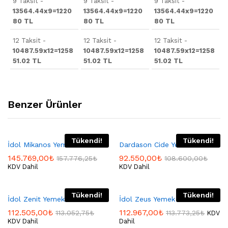
9 Taksit -
9 Taksit -
9 Taksit -
13564.44x9=1220
13564.44x9=1220
13564.44x9=1220
80 TL
80 TL
80 TL
12 Taksit -
12 Taksit -
12 Taksit -
10487.59x12=1258
10487.59x12=1258
10487.59x12=1258
51.02 TL
51.02 TL
51.02 TL
Benzer Ürünler
Tükendi!
Tükendi!
İdol Mikanos Yemek Odası
Dardason Cide Yemek Odası
145.769,00
₺
92.550,00
₺
157.776,25
₺
108.600,00
₺
KDV Dahil
KDV Dahil
Tükendi!
Tükendi!
İdol Zenit Yemek Odası
İdol Zeus Yemek Odası
112.505,00
₺
112.967,00
₺
113.052,75
₺
113.773,25
₺
KDV
KDV Dahil
Dahil