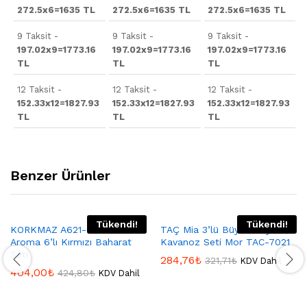
272.5x6=1635 TL
272.5x6=1635 TL
272.5x6=1635 TL
9 Taksit -
9 Taksit -
9 Taksit -
197.02x9=1773.16
197.02x9=1773.16
197.02x9=1773.16
TL
TL
TL
12 Taksit -
12 Taksit -
12 Taksit -
152.33x12=1827.93
152.33x12=1827.93
152.33x12=1827.93
TL
TL
TL
Benzer Ürünler
Tükendi!
Tükendi!
KORKMAZ A621-01 Korkmaz
TAÇ Mia 3’lü Büyük Boy
Aroma 6’lı Kırmızı Baharat
Kavanoz Seti Mor TAC-7021
Seti
284,76
₺
321,71
₺
KDV Dahil
404,00
₺
424,80
₺
KDV Dahil