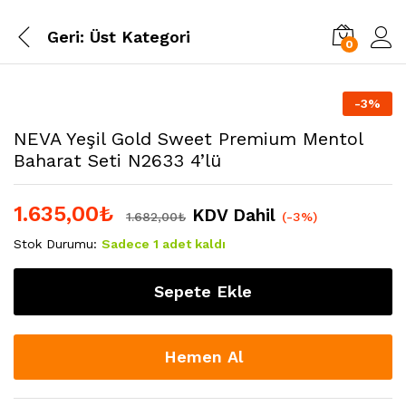
Geri:
Üst Kategori
0
-
3
%
NEVA Yeşil Gold Sweet Premium Mentol
Baharat Seti N2633 4’lü
1.635,00
₺
KDV Dahil
1.682,00
₺
(-3%)
Stok Durumu:
Sadece 1 adet kaldı
Sepete Ekle
Hemen Al