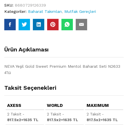
SKU:
8680729126339
Kategoriler:
Baharat Takımları
,
Mutfak Gereçleri
Ürün Açıklaması
NEVA Yeşil Gold Sweet Premium Mentol Baharat Seti N2633
4’lü
Taksit Seçenekleri
AXESS
WORLD
MAXIMUM
2 Taksit -
2 Taksit -
2 Taksit -
817.5x2=1635 TL
817.5x2=1635 TL
817.5x2=1635 TL