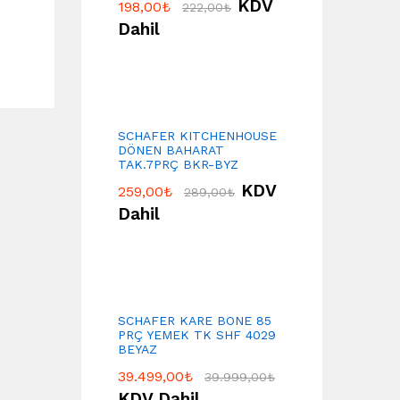
KDV
198,00
₺
222,00
₺
Dahil
SCHAFER KITCHENHOUSE
DÖNEN BAHARAT
TAK.7PRÇ BKR-BYZ
KDV
259,00
₺
289,00
₺
Dahil
SCHAFER KARE BONE 85
PRÇ YEMEK TK SHF 4029
BEYAZ
39.499,00
₺
39.999,00
₺
KDV Dahil