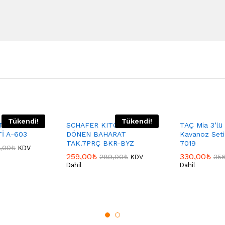
Tükendi!
Tükendi!
TİNA TUZLUK
SCHAFER KITCHENHOUSE
TAÇ Mia 3’lü
İ A-603
DÖNEN BAHARAT
Kavanoz Set
TAK.7PRÇ BKR-BYZ
7019
,00
₺
KDV
259,00
₺
330,00
₺
289,00
₺
35
KDV
Dahil
Dahil