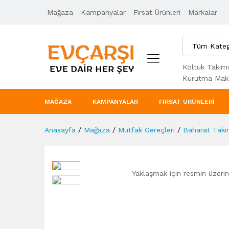
Mağaza
Ürün Açıklaması
Kampanyalar
Taksit Seçenekleri
Fırsat Ürünleri
Markalar
Tüm Kateg
Koltuk Takımı
Kurutma Maki
MAĞAZA
KAMPANYALAR
FIRSAT ÜRÜNLERI
Anasayfa
/
Mağaza
/
Mutfak Gereçleri
/
Baharat Takı
Yaklaşmak için resmin üzerine