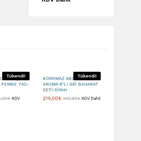
Tükendi!
Tükendi!
 Orta Boy
KORKMAZ A621 KORKMAZ
SCHAFER Ki
i PEMBE TAC-
AROMA 6’LI GRİ BAHARAT
Boy Cam Ka
SETİ SİYAH
Baharatlık S
219,00
₺
609,00
₺
6,00
₺
242,80
₺
65
KDV
KDV Dahil
Dahil