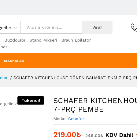
Ara!
oriler
Buzdolabı
Stand Mikseri
Braun Epilatör
nesi
MARKALAR
mları
/
SCHAFER KITCHENHOUSE DÖNEN BAHARAT TKM 7-PRÇ 
SCHAFER KITCHENHO
Tükendi!
 geliniz.
7-PRÇ PEMBE
Marka:
Schafer
219,00
₺
KDV Dahil
249,00
₺