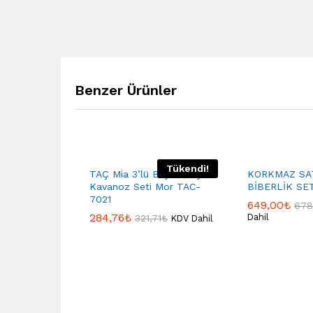
Benzer Ürünler
Tükendi!
TAÇ Mia 3’lü Büyük Boy
KORKMAZ SA
Kavanoz Seti Mor TAC-
BİBERLİK SET
7021
649,00
₺
678
284,76
₺
Dahil
321,71
₺
KDV Dahil