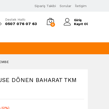
219,00
₺
Sipariş Takibi
Sorular
İletişim
249,00
₺
KDV Dahil
Destek Hattı
Giriş
0507 076 07 63
Kayıt Ol
0
PEMBE
USE DÖNEN BAHARAT TKM
(-12%)