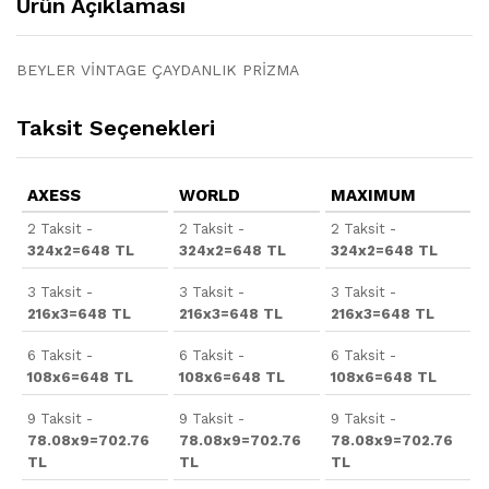
Ürün Açıklaması
BEYLER VİNTAGE ÇAYDANLIK PRİZMA
Taksit Seçenekleri
AXESS
WORLD
MAXIMUM
2 Taksit -
2 Taksit -
2 Taksit -
324x2=648 TL
324x2=648 TL
324x2=648 TL
3 Taksit -
3 Taksit -
3 Taksit -
216x3=648 TL
216x3=648 TL
216x3=648 TL
6 Taksit -
6 Taksit -
6 Taksit -
108x6=648 TL
108x6=648 TL
108x6=648 TL
9 Taksit -
9 Taksit -
9 Taksit -
78.08x9=702.76
78.08x9=702.76
78.08x9=702.76
TL
TL
TL