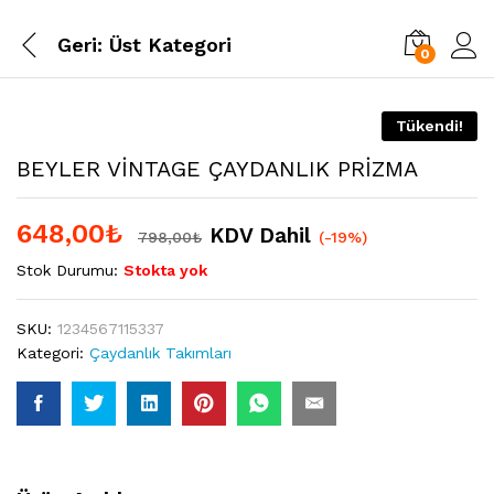
Geri:
Üst Kategori
0
Tükendi!
BEYLER VİNTAGE ÇAYDANLIK PRİZMA
648,00
₺
KDV Dahil
798,00
₺
(-19%)
Stok Durumu:
Stokta yok
SKU:
1234567115337
Kategori:
Çaydanlık Takımları