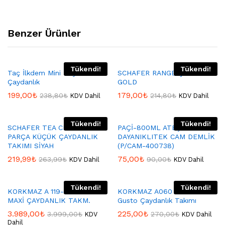
Benzer Ürünler
Tükendi!
Tükendi!
Taç İlkdem Mini Boy Kırmızı
SCHAFER RANGE ÇAYDANLIK
Çaydanlık
GOLD
199,00
₺
179,00
₺
238,80
₺
214,80
₺
KDV Dahil
KDV Dahil
Tükendi!
Tükendi!
SCHAFER TEA CHEF 4
PAÇİ-800ML ATEŞE
PARÇA KÜÇÜK ÇAYDANLIK
DAYANIKLITEK CAM DEMLİK
TAKIMI SİYAH
(P/CAM-400738)
219,99
₺
75,00
₺
263,99
₺
90,00
₺
KDV Dahil
KDV Dahil
Tükendi!
Tükendi!
KORKMAZ A 119-04 FLORA
KORKMAZ A060 Korkmaz
MAXİ ÇAYDANLIK TAKM.
Gusto Çaydanlık Takımı
3.989,00
₺
225,00
₺
3.999,00
₺
270,00
₺
KDV
KDV Dahil
Dahil