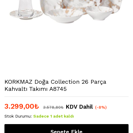
KORKMAZ Doğa Collection 26 Parça
Kahvaltı Takımı A8745
3.299,00
₺
KDV Dahil
3.578,80
₺
(-8%)
Stok Durumu:
Sadece 1 adet kaldı
Sepete Ekle