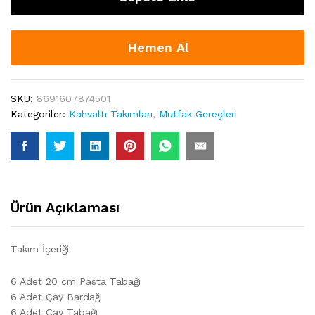
Hemen Al
SKU:
8691607874501
Kategoriler:
Kahvaltı Takımları
,
Mutfak Gereçleri
Ürün Açıklaması
Takım İçeriği
6 Adet 20 cm Pasta Tabağı
6 Adet Çay Bardağı
6 Adet Çay Tabağı