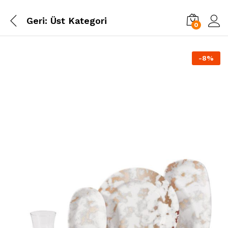
Geri:
Üst Kategori
0
-
8
%