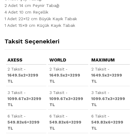
2 Adet 14 cm Peynir Tabağı
4 Adet 10 cm Reçellik
1 Adet 22×12 cm Büyük Kayık Tabak
1 Adet 15×9 cm Küçük Kayık Tabak
Taksit Seçenekleri
AXESS
WORLD
MAXIMUM
2 Taksit -
2 Taksit -
2 Taksit -
1649.5x2=3299
1649.5x2=3299
1649.5x2=3299
TL
TL
TL
3 Taksit -
3 Taksit -
3 Taksit -
1099.67x3=3299
1099.67x3=3299
1099.67x3=3299
TL
TL
TL
6 Taksit -
6 Taksit -
6 Taksit -
549.83x6=3299
549.83x6=3299
549.83x6=3299
TL
TL
TL