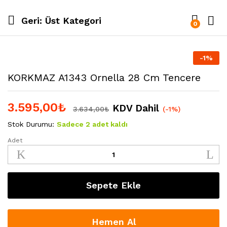
Geri:
Üst Kategori
0
-
1
%
KORKMAZ A1343 Ornella 28 Cm Tencere
3.595,00
₺
KDV Dahil
3.634,00
₺
(-1%)
Stok Durumu:
Sadece 2 adet kaldı
Adet
KORKMAZ
A1343
Ornella
28
Sepete Ekle
cm
Tencere
quantity
Hemen Al