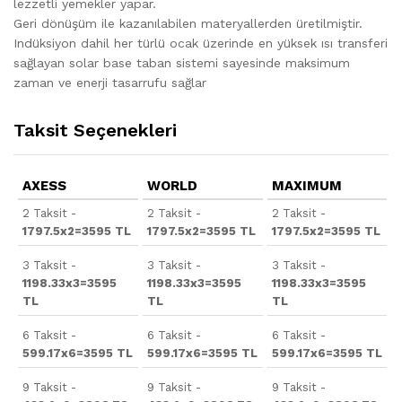
lezzetli yemekler yapar.
Geri dönüşüm ile kazanılabilen materyallerden üretilmiştir.
Indüksiyon dahil her türlü ocak üzerinde en yüksek ısı transferi
sağlayan solar base taban sistemi sayesinde maksimum
zaman ve enerji tasarrufu sağlar
Taksit Seçenekleri
AXESS
WORLD
MAXIMUM
2 Taksit -
2 Taksit -
2 Taksit -
1797.5x2=3595 TL
1797.5x2=3595 TL
1797.5x2=3595 TL
3 Taksit -
3 Taksit -
3 Taksit -
1198.33x3=3595
1198.33x3=3595
1198.33x3=3595
TL
TL
TL
6 Taksit -
6 Taksit -
6 Taksit -
599.17x6=3595 TL
599.17x6=3595 TL
599.17x6=3595 TL
9 Taksit -
9 Taksit -
9 Taksit -