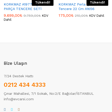
Tükendi!
Tükendi!
KORKMAZ A1977 AQUA 7
KORKMAZ Perla Çelik
PARÇA TENCERE SETİ
Tencere 22 Cm A1656
9.699,00
₺
175,00
₺
9.759,00
₺
210,00
₺
KDV
KDV Dahil
Dahil
Bize Ulaşın
7/24 Destek Hattı
0212 434 4333
Çınar Mahallesi, 7/1 Sokak, No:2/E Bağcılar/İSTANBUL
info@evcarsi.com