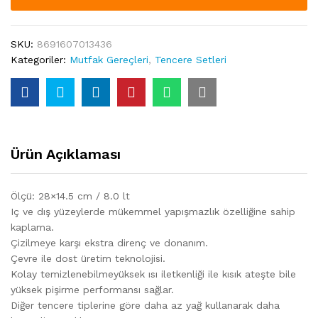
SKU:
8691607013436
Kategoriler:
Mutfak Gereçleri
,
Tencere Setleri
Ürün Açıklaması
Ölçü: 28×14.5 cm / 8.0 lt
Iç ve dış yüzeylerde mükemmel yapışmazlık özelliğine sahip
kaplama.
Çizilmeye karşı ekstra direnç ve donanım.
Çevre ile dost üretim teknolojisi.
Kolay temizlenebilmeyüksek ısı iletkenliği ile kısık ateşte bile
yüksek pişirme performansı sağlar.
Diğer tencere tiplerine göre daha az yağ kullanarak daha