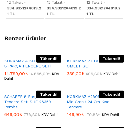
12 Taksit -
12 Taksit -
12 Taksit -
334.93x12=4019.2
334.93x12=4019.2
334.93x12=4019.2
1 TL
1 TL
1 TL
Benzer Ürünler
Tükendi!
Tükendi!
KORKMAZ A 1937 ROSA VİTA
KORKMAZ ZETA A1256
8 PARÇA TENCERE SETİ
OMLET SET
14.799,00
₺
339,00
₺
14.866,00
₺
406,80
₺
KDV
KDV Dahil
Dahil
Tükendi!
Tükendi!
SCHAFER 8 Parça Filter Chef
KORKMAZ A2808 Korkmaz
Tencere Seti SHF 26358
Mia Granit 24 Cm Kısa
Pembe
Tencere
649,00
₺
149,90
₺
778,80
₺
179,88
₺
KDV Dahil
KDV Dahil