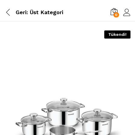
Geri:
Üst Kategori
0
Tükendi!