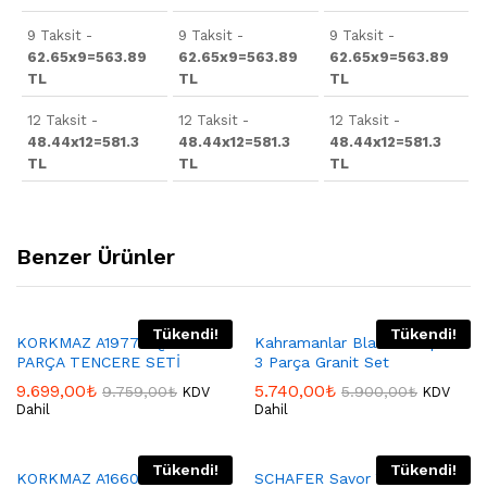
9 Taksit -
9 Taksit -
9 Taksit -
62.65x9=563.89
62.65x9=563.89
62.65x9=563.89
TL
TL
TL
12 Taksit -
12 Taksit -
12 Taksit -
48.44x12=581.3
48.44x12=581.3
48.44x12=581.3
TL
TL
TL
Benzer Ürünler
Tükendi!
Tükendi!
KORKMAZ A1977 AQUA 7
Kahramanlar Black Olımpos
PARÇA TENCERE SETİ
3 Parça Granit Set
9.699,00
₺
5.740,00
₺
9.759,00
₺
5.900,00
₺
KDV
KDV
Dahil
Dahil
Tükendi!
Tükendi!
KORKMAZ A1660 Korkmaz
SCHAFER Savor Yanmaz