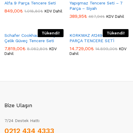
Alfa 9 Parça Tencere Seti
Yapışmaz Tencere Seti – 7
Parça – Siyah
849,00
₺
1.018,80
₺
KDV Dahil
389,95
₺
467,94
₺
KDV Dahil
Tükendi!
Tükendi!
Schafer Cookhaus 6 Parça
KORKMAZ A1249 MONTANA 7
Çelik Güveç Tencere Seti
PARÇA TENCERE SETİ
7.819,00
₺
14.729,00
₺
8.082,80
₺
14.899,00
₺
KDV
KDV
Dahil
Dahil
Bize Ulaşın
7/24 Destek Hattı
0212 434 4333