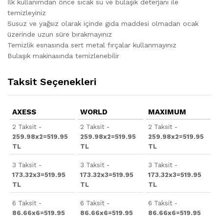
İlk kullanımdan önce sıcak su ve bulaşık deterjanı ile
temizleyiniz
Susuz ve yağsız olarak içinde gıda maddesi olmadan ocak
üzerinde uzun süre bırakmayınız
Temizlik esnasında sert metal fırçalar kullanmayınız
Bulaşık makinasında temizlenebilir
Taksit Seçenekleri
AXESS
WORLD
MAXIMUM
2 Taksit -
2 Taksit -
2 Taksit -
259.98x2=519.95
259.98x2=519.95
259.98x2=519.95
TL
TL
TL
3 Taksit -
3 Taksit -
3 Taksit -
173.32x3=519.95
173.32x3=519.95
173.32x3=519.95
TL
TL
TL
6 Taksit -
6 Taksit -
6 Taksit -
86.66x6=519.95
86.66x6=519.95
86.66x6=519.95