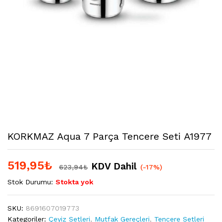
KORKMAZ Aqua 7 Parça Tencere Seti A1977
519,95
₺
KDV Dahil
623,94
₺
(-17%)
Stok Durumu:
Stokta yok
SKU:
8691607019773
Kategoriler:
Çeyiz Setleri
,
Mutfak Gereçleri
,
Tencere Setleri