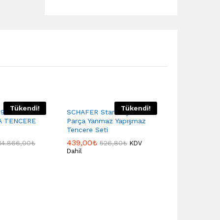
Tükendi!
Tükendi!
1937 ROSA
SCHAFER Stark Siyah 7
A TENCERE
Parça Yanmaz Yapışmaz
Tencere Seti
439,00
₺
14.866,00
₺
526,80
₺
KDV
Dahil