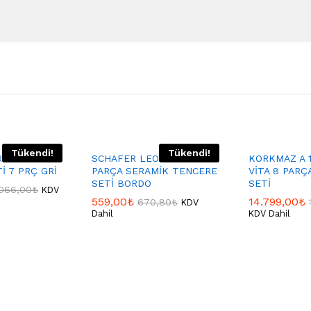
Tükendi!
Tükendi!
MONİE Y.Y
SCHAFER LEONARD 7
KORKMAZ A 
İ 7 PRÇ GRİ
PARÇA SERAMİK TENCERE
VİTA 8 PARÇ
SETİ BORDO
SETİ
066,00
₺
KDV
559,00
₺
14.799,00
₺
670,80
₺
KDV
Dahil
KDV Dahil