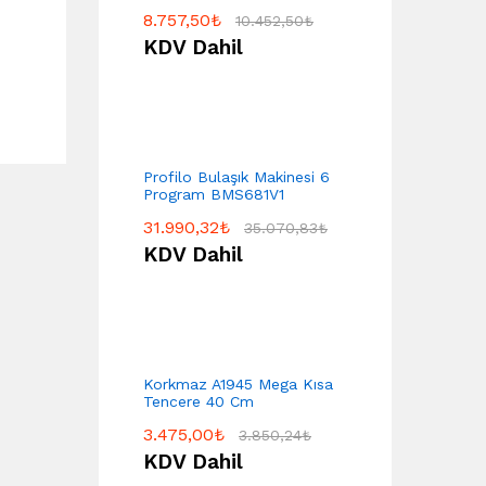
8.757,50
₺
10.452,50
₺
KDV Dahil
Profilo Bulaşık Makinesi 6
Program BMS681V1
31.990,32
₺
35.070,83
₺
KDV Dahil
Korkmaz A1945 Mega Kısa
Tencere 40 Cm
3.475,00
₺
3.850,24
₺
KDV Dahil