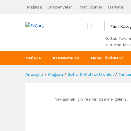
Mağaza
Ürün Açıklaması
Kampanyalar
Taksit Seçenekleri
Fırsat Ürünleri
Markalar
Tüm Kateg
Koltuk Takımı
Kurutma Maki
MAĞAZA
KAMPANYALAR
FIRSAT ÜRÜNLERI
Anasayfa
/
Mağaza
/
Sofra & Mutfak Ürünleri
/
Tencer
Yaklaşmak için resmin üzerine geliniz.