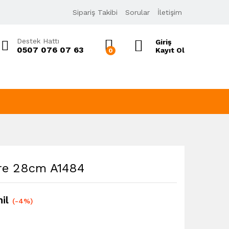
1.499,00
₺
Sipariş Takibi
Sorular
İletişim
Sepete Ekle
1.558,80
₺
KDV Dahil
Destek Hattı
Giriş
0507 076 07 63
Kayıt Ol
0
re 28cm A1484
il
(-4%)