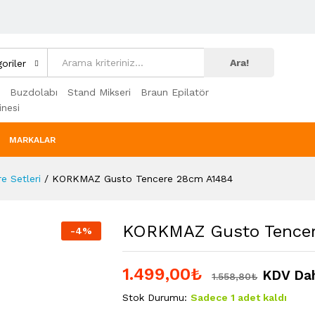
Ara!
oriler
Buzdolabı
Stand Mikseri
Braun Epilatör
nesi
MARKALAR
e Setleri
/
KORKMAZ Gusto Tencere 28cm A1484
KORKMAZ Gusto Tence
-
4
%
1.499,00
₺
KDV Dah
1.558,80
₺
Stok Durumu:
Sadece 1 adet kaldı