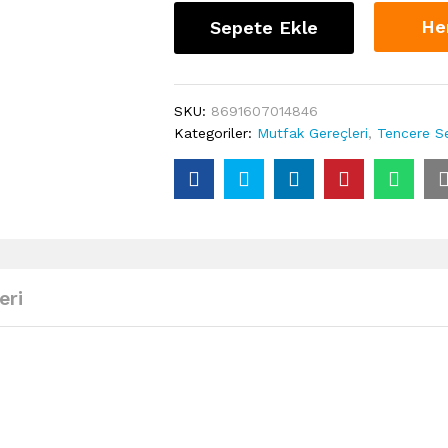
He
Sepete Ekle
SKU:
8691607014846
Kategoriler:
Mutfak Gereçleri
,
Tencere Se
eri