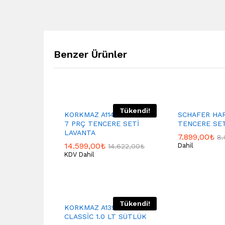
Benzer Ürünler
Tükendi!
KORKMAZ A1141 LİNA PLUS
SCHAFER HAR
7 PRÇ TENCERE SETİ
TENCERE SET
LAVANTA
7.899,00
₺
8.
14.599,00
₺
Dahil
14.622,00
₺
KDV Dahil
Tükendi!
KORKMAZ A139 KORKMAZ
CLASSİC 1.0 LT SÜTLÜK