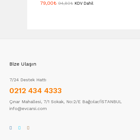
79,00
₺
94,80
₺
KDV Dahil
Bize Ulaşın
7/24 Destek Hattı
0212 434 4333
Çınar Mahallesi, 7/1 Sokak, No:2/E Bağcılar/İSTANBUL
info@evcarsi.com