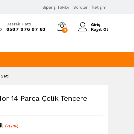
1.129,00
₺
Sipariş Takibi
Sorular
İletişim
1.354,80
₺
KDV Dahil
Destek Hattı
Giriş
0507 076 07 63
Kayıt Ol
0
 Seti
r 14 Parça Çelik Tencere
l
(-17%)