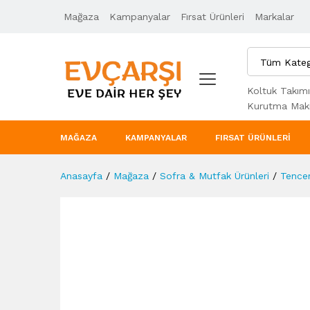
Mağaza
Ürün Açıklaması
Kampanyalar
Taksit Seçenekleri
Fırsat Ürünleri
Markalar
Tüm Kateg
Koltuk Takımı
Kurutma Maki
MAĞAZA
KAMPANYALAR
FIRSAT ÜRÜNLERI
Anasayfa
/
Mağaza
/
Sofra & Mutfak Ürünleri
/
Tencer