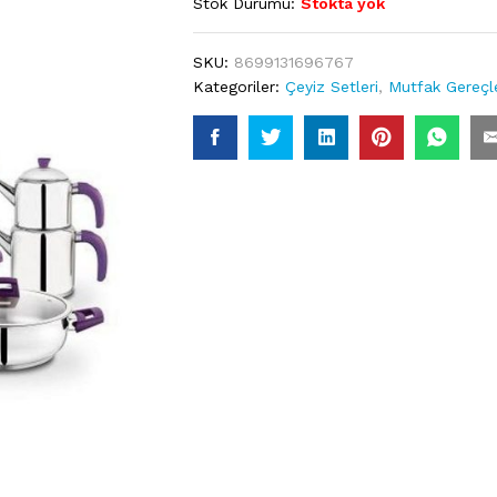
Stok Durumu:
Stokta yok
SKU:
8699131696767
Kategoriler:
Çeyiz Setleri
,
Mutfak Gereçle