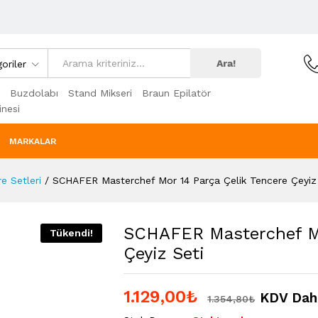
Ara!
oriler
Buzdolabı
Stand Mikseri
Braun Epilatör
nesi
MARKALAR
e Setleri
/
SCHAFER Masterchef Mor 14 Parça Çelik Tencere Çeyiz
SCHAFER Masterchef Mo
Tükendi!
Çeyiz Seti
1.129,00
₺
KDV Dahi
1.354,80
₺