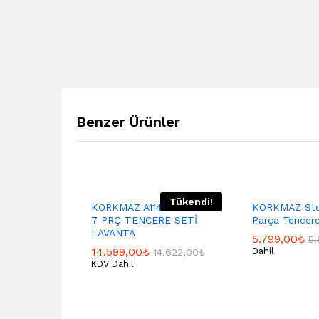
Benzer Ürünler
Tükendi!
KORKMAZ A1141 LİNA PLUS
KORKMAZ Sto
7 PRÇ TENCERE SETİ
Parça Tencer
LAVANTA
5.799,00
₺
5.
14.599,00
₺
Dahil
14.622,00
₺
KDV Dahil