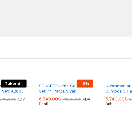
Tükendi!
-
5
%
na Jr 6
SCHAFER Jena Çelik Çeyiz
Kahramanlar 
e Seti A2863
Seti 14 Parça Siyah
Olımpos 3 Pa
6.849,00
₺
5.740,00
₺
878,80
₺
7.198,80
₺
5
KDV
KDV
Dahil
Dahil