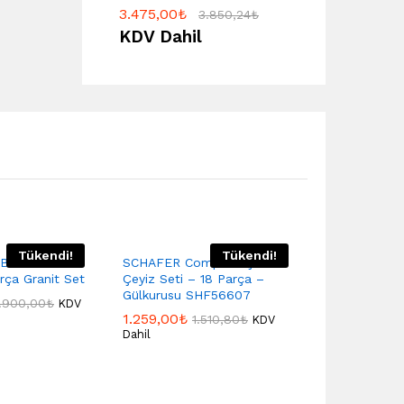
3.475,00
₺
3.850,24
₺
KDV Dahil
Tükendi!
Tükendi!
Black
SCHAFER Compact Çelik
KORKMAZ A1
rça Granit Set
Çeyiz Seti – 18 Parça –
Proline 8 Pa
Gülkurusu SHF56607
Tencere Seti
.900,00
₺
KDV
1.259,00
₺
885,00
₺
1.510,80
₺
1.
KDV
Dahil
Dahil