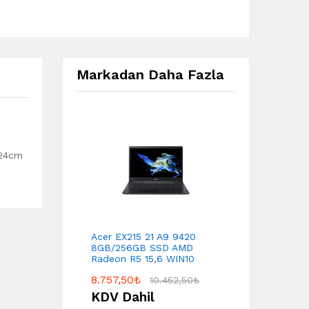
Markadan Daha Fazla
 24cm
Acer EX215 21 A9 9420
8GB/256GB SSD AMD
Radeon R5 15,6 WIN10
8.757,50
₺
10.452,50
₺
KDV Dahil