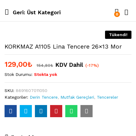
Geri:
Üst Kategori
0
Tükendi!
KORKMAZ A1105 Lina Tencere 26×13 Mor
129,00
₺
KDV Dahil
154,80
₺
(-17%)
Stok Durumu:
Stokta yok
SKU:
8691607011050
Kategoriler:
Derin Tencere
,
Mutfak Gereçleri
,
Tencereler