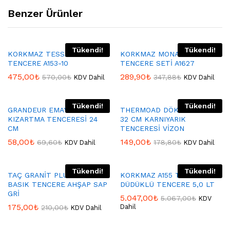
Benzer Ürünler
Tükendi!
Tükendi!
KORKMAZ TESSA DÜDÜKLÜ
KORKMAZ MONA JR
TENCERE A153-10
TENCERE SETİ A1627
475,00
₺
289,90
₺
570,00
₺
347,88
₺
KDV Dahil
KDV Dahil
Tükendi!
Tükendi!
GRANDEUR EMAYE
THERMOAD DÖKÜM GRANİT
KIZARTMA TENCERESİ 24
32 CM KARNIYARIK
CM
TENCERESİ VİZON
58,00
₺
149,00
₺
69,60
₺
178,80
₺
KDV Dahil
KDV Dahil
Tükendi!
Tükendi!
TAÇ GRANİT PLUS 26 CM
KORKMAZ A155 TURBO
BASIK TENCERE AHŞAP SAP
DÜDÜKLÜ TENCERE 5,0 LT
GRİ
5.047,00
₺
5.067,00
₺
KDV
175,00
₺
Dahil
210,00
₺
KDV Dahil