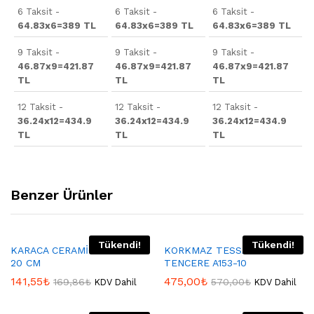
6 Taksit -
6 Taksit -
6 Taksit -
64.83x6=389 TL
64.83x6=389 TL
64.83x6=389 TL
9 Taksit -
9 Taksit -
9 Taksit -
46.87x9=421.87
46.87x9=421.87
46.87x9=421.87
TL
TL
TL
12 Taksit -
12 Taksit -
12 Taksit -
36.24x12=434.9
36.24x12=434.9
36.24x12=434.9
TL
TL
TL
Benzer Ürünler
Tükendi!
Tükendi!
KARACA CERAMİCA TENCERE
KORKMAZ TESSA DÜDÜKLÜ
20 CM
TENCERE A153-10
141,55
₺
475,00
₺
169,86
₺
570,00
₺
KDV Dahil
KDV Dahil