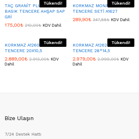
Tükendi!
Tükendi!
TAÇ GRANİT PLUS 26 CM
KORKMAZ MONA JR
BASIK TENCERE AHŞAP SAP
TENCERE SETİ A1627
GRİ
289,90
₺
347,88
₺
KDV Dahil
175,00
₺
210,00
₺
KDV Dahil
Tükendi!
Tükendi!
KORKMAZ A1260 GRANİTA
KORKMAZ A1262 GRANİTA
TENCERE 20X10,5
TENCERE 28*14,5
2.889,00
₺
2.979,00
₺
2.913,00
₺
2.999,00
₺
KDV
KDV
Dahil
Dahil
Bize Ulaşın
7/24 Destek Hattı