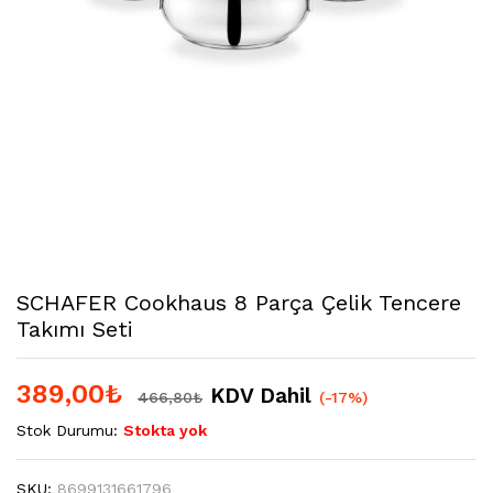
SCHAFER Cookhaus 8 Parça Çelik Tencere
Takımı Seti
389,00
₺
KDV Dahil
466,80
₺
(-17%)
Stok Durumu:
Stokta yok
SKU:
8699131661796