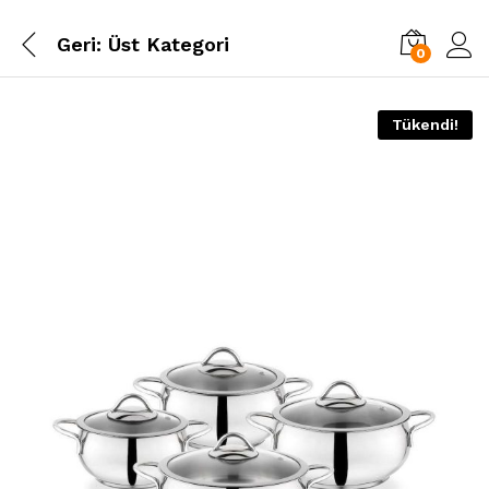
Geri:
Üst Kategori
0
Tükendi!