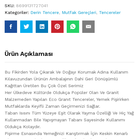
SKU:
8699131727041
Kategoriler:
Derin Tencere
,
Mutfak Gereçleri
,
Tencereler
Ürün Açıklaması
Bu Fikirden Yola Çıkarak Ve Doğayı Korumak Adına Kullanım
Kılavuzundan Ürünün Ambalajının Dahi Geri Dönüşümlü
Kağıttan Üretilen Bu Çok Özel Serimiz
Her Ülkedeve Kültürde Oldukça Popüler Olan Ve Granit
Malzemeden Yapılan Eco Granıt Tencereler, Yemek Pişirirken
Mutfaklarda Keyifli Zaman Geçirmenizi Sağlar.
Taban Isısını Tüm Yüzeye Eşit Olarak Yayma Özelliği Ve Hiç Yağ
Kullanmadan Bile Yapışmayan Tabanı Sayesinde Kullanımı
Oldukça Kolaydır.
Pişirme Esnasında Yemeğinizi Karıştırmak İçin Keskin Kenarlı