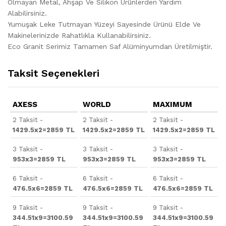
Olmayan Metal, Ahşap Ve Silikon Ürünlerden Yardım
Alabilirsiniz.
Yumuşak Leke Tutmayan Yüzeyi Sayesinde Ürünü Elde Ve
Makinelerinizde Rahatlıkla Kullanabilirsiniz.
Eco Granit Serimiz Tamamen Saf Alüminyumdan Üretilmiştir.
Taksit Seçenekleri
AXESS
WORLD
MAXIMUM
2 Taksit -
2 Taksit -
2 Taksit -
1429.5x2=2859 TL
1429.5x2=2859 TL
1429.5x2=2859 TL
3 Taksit -
3 Taksit -
3 Taksit -
953x3=2859 TL
953x3=2859 TL
953x3=2859 TL
6 Taksit -
6 Taksit -
6 Taksit -
476.5x6=2859 TL
476.5x6=2859 TL
476.5x6=2859 TL
9 Taksit -
9 Taksit -
9 Taksit -
344.51x9=3100.59
344.51x9=3100.59
344.51x9=3100.59