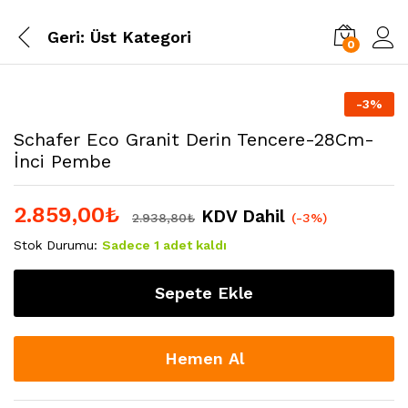
Geri:
Üst Kategori
0
-
3
%
Schafer Eco Granit Derin Tencere-28Cm-
İnci Pembe
2.859,00
₺
KDV Dahil
2.938,80
₺
(-3%)
Stok Durumu:
Sadece 1 adet kaldı
Sepete Ekle
Hemen Al