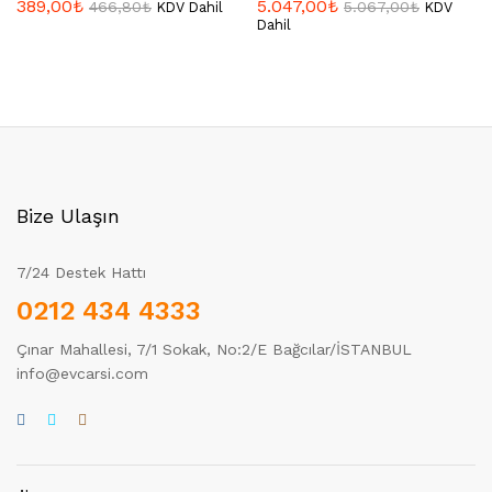
389,00
₺
5.047,00
₺
466,80
₺
5.067,00
₺
KDV Dahil
KDV
Dahil
Bize Ulaşın
7/24 Destek Hattı
0212 434 4333
Çınar Mahallesi, 7/1 Sokak, No:2/E Bağcılar/İSTANBUL
info@evcarsi.com