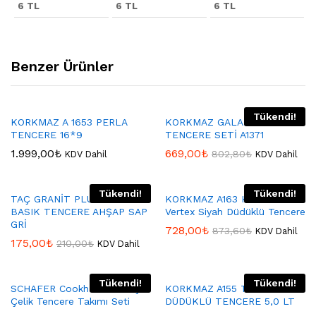
6 TL
6 TL
6 TL
Benzer Ürünler
Tükendi!
KORKMAZ A 1653 PERLA
KORKMAZ GALAKSİ
TENCERE 16*9
TENCERE SETİ A1371
1.999,00
₺
669,00
₺
802,80
₺
KDV Dahil
KDV Dahil
Tükendi!
Tükendi!
TAÇ GRANİT PLUS 26 CM
KORKMAZ A163 Korkmaz
BASIK TENCERE AHŞAP SAP
Vertex Siyah Düdüklü Tencere
GRİ
728,00
₺
873,60
₺
KDV Dahil
175,00
₺
210,00
₺
KDV Dahil
Tükendi!
Tükendi!
SCHAFER Cookhaus 8 Parça
KORKMAZ A155 TURBO
Çelik Tencere Takımı Seti
DÜDÜKLÜ TENCERE 5,0 LT