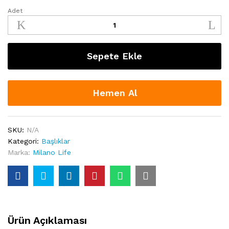
Adet
Milano
Life
"Allure"
Başlık
Sepete Ekle
quantity
Hemen Al
SKU:
N/A
Kategori:
Başlıklar
Marka:
Milano Life
Ürün Açıklaması