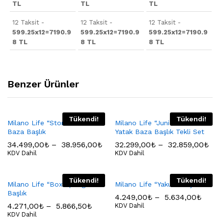
TL
TL
TL
12 Taksit -
12 Taksit -
12 Taksit -
599.25x12=7190.9
599.25x12=7190.9
599.25x12=7190.9
8 TL
8 TL
8 TL
Benzer Ürünler
Tükendi!
Tükendi!
Milano Life “Stone” Yatak
Milano Life “Junior Pembe”
Baza Başlık
Yatak Baza Başlık Tekli Set
34.499,00
₺
–
38.956,00
₺
32.299,00
₺
–
32.859,00
₺
KDV Dahil
KDV Dahil
Tükendi!
Tükendi!
Milano Life “Box Spring”
Milano Life “Yakut” Başlık
Başlık
4.249,00
₺
–
5.634,00
₺
4.271,00
₺
–
5.866,50
₺
KDV Dahil
KDV Dahil