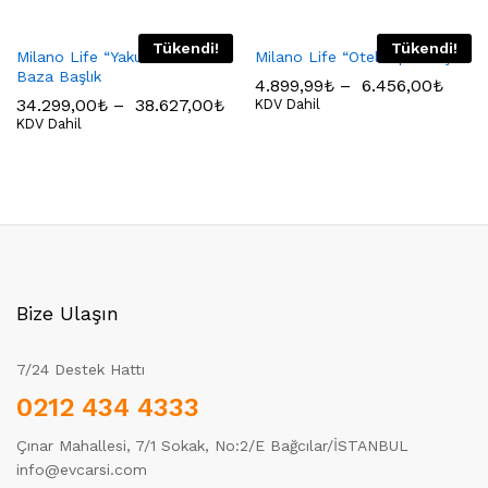
Tükendi!
Tükendi!
Milano Life “Yakut” Yatak
Milano Life “Otel Tipi” Başlık
Baza Başlık
4.899,99
₺
–
6.456,00
₺
34.299,00
₺
–
38.627,00
₺
KDV Dahil
KDV Dahil
Bize Ulaşın
7/24 Destek Hattı
0212 434 4333
Çınar Mahallesi, 7/1 Sokak, No:2/E Bağcılar/İSTANBUL
info@evcarsi.com