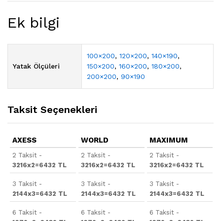
Ek bilgi
100×200
,
120×200
,
140×190
,
Yatak Ölçüleri
150×200
,
160×200
,
180×200
,
200×200
,
90×190
Taksit Seçenekleri
AXESS
WORLD
MAXIMUM
2 Taksit -
2 Taksit -
2 Taksit -
3216x2=6432 TL
3216x2=6432 TL
3216x2=6432 TL
3 Taksit -
3 Taksit -
3 Taksit -
2144x3=6432 TL
2144x3=6432 TL
2144x3=6432 TL
6 Taksit -
6 Taksit -
6 Taksit -