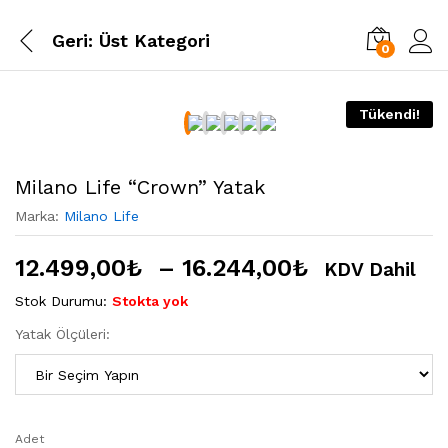
Geri:
Üst Kategori
0
Tükendi!
Milano Life “Crown” Yatak
Marka:
Milano Life
12.499,00
₺
–
16.244,00
₺
KDV Dahil
Stok Durumu:
Stokta yok
Yatak Ölçüleri:
Adet
Milano