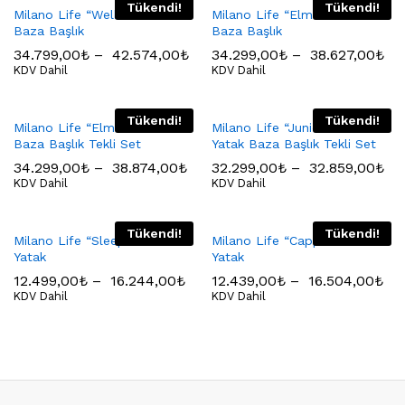
Tükendi!
Tükendi!
Milano Life “Wellness” Yatak
Milano Life “Elmas” Yatak
Baza Başlık
Baza Başlık
34.799,00
₺
–
42.574,00
₺
34.299,00
₺
–
38.627,00
₺
KDV Dahil
KDV Dahil
Tükendi!
Tükendi!
Milano Life “Elmas” Yatak
Milano Life “Junior Mavi”
Baza Başlık Tekli Set
Yatak Baza Başlık Tekli Set
34.299,00
₺
–
38.874,00
₺
32.299,00
₺
–
32.859,00
₺
KDV Dahil
KDV Dahil
Tükendi!
Tükendi!
Milano Life “Sleep Life”
Milano Life “Cappucino”
Yatak
Yatak
12.499,00
₺
–
16.244,00
₺
12.439,00
₺
–
16.504,00
₺
KDV Dahil
KDV Dahil