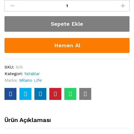
Life
"Crown"
Yatak
Sepete Ekle
quantity
Hemen Al
SKU:
N/A
Kategori:
Yataklar
Marka:
Milano Life
Ürün Açıklaması