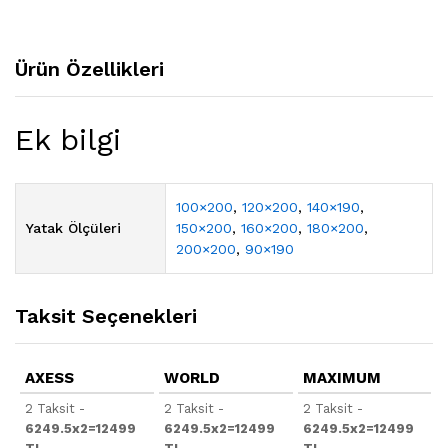
Ürün Özellikleri
Ek bilgi
100×200
,
120×200
,
140×190
,
Yatak Ölçüleri
150×200
,
160×200
,
180×200
,
200×200
,
90×190
Taksit Seçenekleri
AXESS
WORLD
MAXIMUM
2 Taksit -
2 Taksit -
2 Taksit -
6249.5x2=12499
6249.5x2=12499
6249.5x2=12499