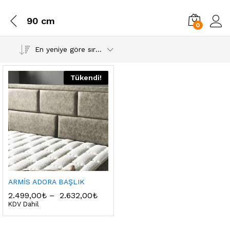
90 cm
0
En yeniye göre sırala
Tükendi!
ARMİS ADORA BAŞLIK
2.499,00
₺
–
2.632,00
₺
KDV Dahil